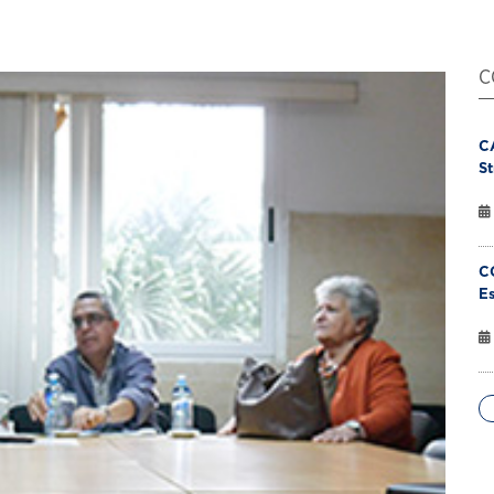
C
C
St
C
Es