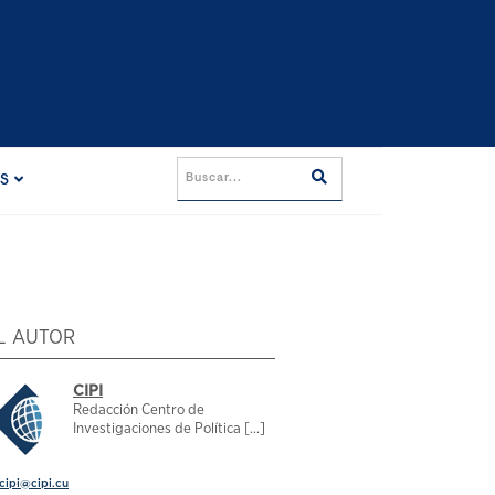
ES
L AUTOR
CIPI
Redacción Centro de
Investigaciones de Política [...]
cipi@cipi.cu