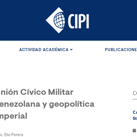
ACTIVIDAD ACADÉMICA
PUBLICACION
nión Cívico Militar
C
enezolana y geopolítica
C
mperial
St
. Elio Perera