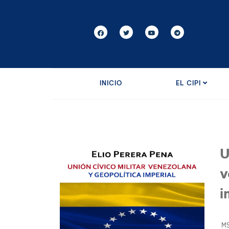
INICIO
EL CIPI
U
v
i
MSc