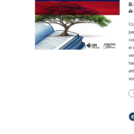
Con
par
co
el
ve
ha
an
so