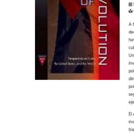
S
A t
de
he
cu
Un
in
po
di
po
se
ej
El
in
tr