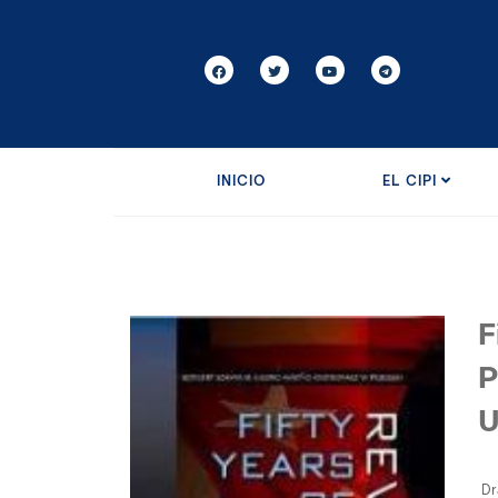
INICIO
EL CIPI
F
P
U
Dr