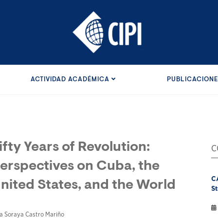
ACTIVIDAD ACADÉMICA
PUBLICACION
ifty Years of Revolution:
C
erspectives on Cuba, the
C
nited States, and the World
St
a Soraya Castro Mariño