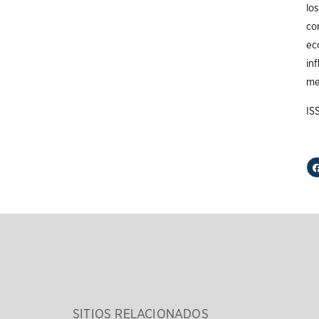
lo
co
eco
inf
me
IS
SITIOS RELACIONADOS