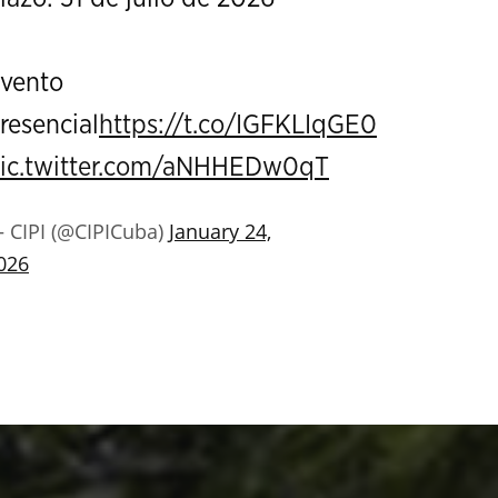
vento
resencial
https://t.co/IGFKLIqGE0
ic.twitter.com/aNHHEDw0qT
 CIPI (@CIPICuba)
January 24,
026