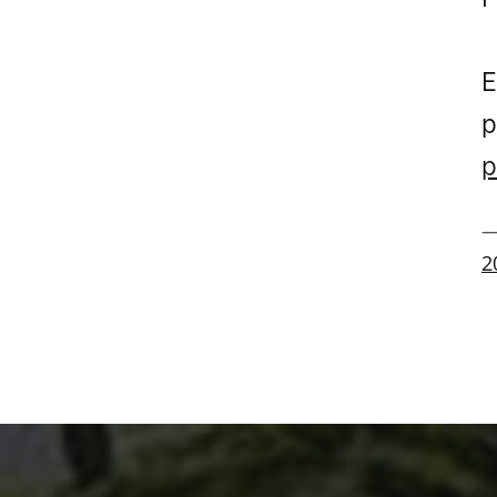
E
p
p
—
2