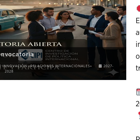
E
a
i
onvocatoria
o
E INNOVACIÓN «RELACIONES INTERNACIONALES»
2027-
t
2028
2
P