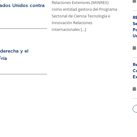
Relaciones Exteriores (MINREX)
tados Unidos contra
como entidad gestora del Programa
Sectorial de Ciencia Tecnología e
RE
Innovación Relaciones
S
Internacionales [...]
Po
U
aderecha y el
ría
Re
Co
E