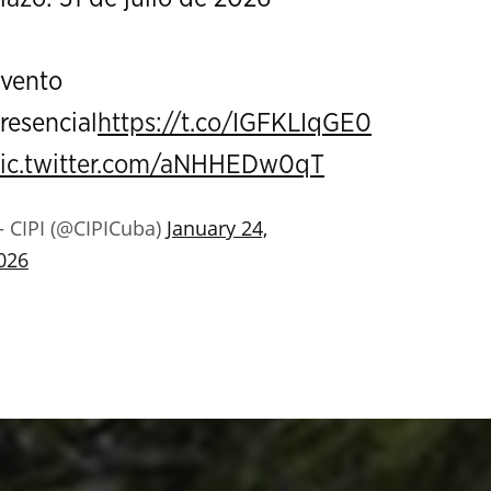
vento
resencial
https://t.co/IGFKLIqGE0
ic.twitter.com/aNHHEDw0qT
 CIPI (@CIPICuba)
January 24,
026