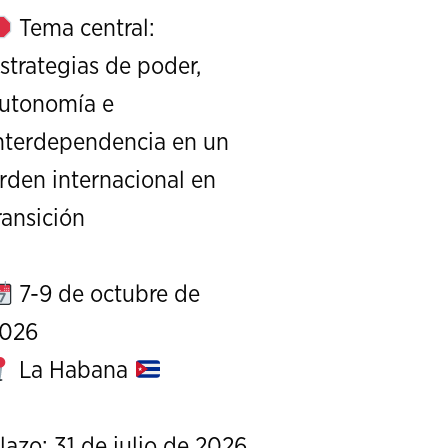
Tema central:
strategias de poder,
utonomía e
nterdependencia en un
rden internacional en
XI Conference on Strategic S
ransición
CALL FOR PAPERS
OCTOBER 7 TO 9, 
7-9 de octubre de
026
La Habana
lazo: 31 de julio de 2026