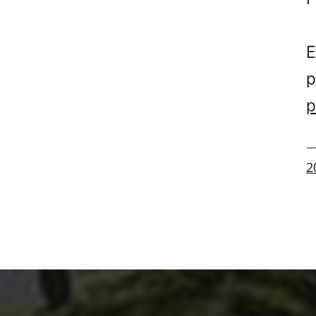
E
p
p
—
2