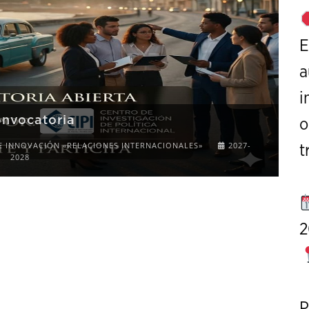
E
a
i
onvocatoria
o
E INNOVACIÓN «RELACIONES INTERNACIONALES»
2027-
t
2028
2
P