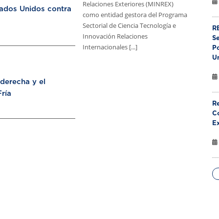
Relaciones Exteriores (MINREX)
tados Unidos contra
como entidad gestora del Programa
Sectorial de Ciencia Tecnología e
RE
Innovación Relaciones
S
Internacionales [...]
Po
U
aderecha y el
ría
Re
Co
E