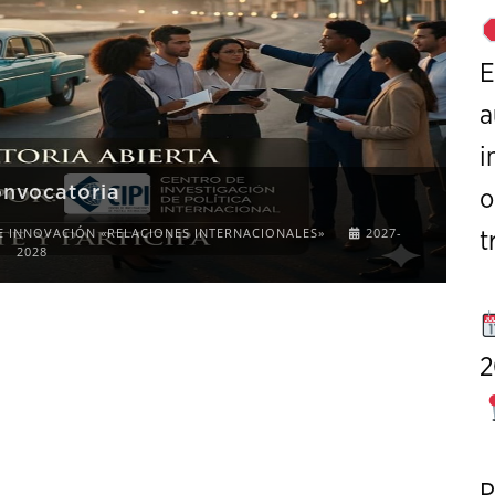
E
a
i
onvocatoria
o
E INNOVACIÓN «RELACIONES INTERNACIONALES»
2027-
t
2028
2
P