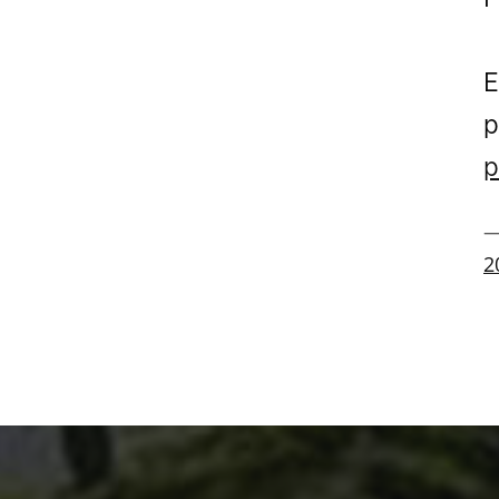
E
p
p
—
2