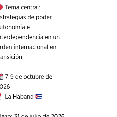
Tema central:
strategias de poder,
utonomía e
nterdependencia en un
rden internacional en
XI Conference on Strategic S
ransición
CALL FOR PAPERS
OCTOBER 7 TO 9, 
7-9 de octubre de
026
La Habana
lazo: 31 de julio de 2026