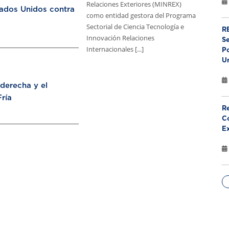
Relaciones Exteriores (MINREX)
tados Unidos contra
como entidad gestora del Programa
Sectorial de Ciencia Tecnología e
RE
Innovación Relaciones
S
Internacionales [...]
Po
U
aderecha y el
ría
Re
Co
E