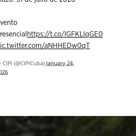
vento
resencial
https://t.co/IGFKLIqGE0
ic.twitter.com/aNHHEDw0qT
 CIPI (@CIPICuba)
January 24,
026