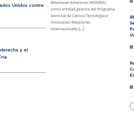
Relaciones Exteriores (MINREX)
tados Unidos contra
como entidad gestora del Programa
Sectorial de Ciencia Tecnología e
RE
Innovación Relaciones
S
Internacionales [...]
Po
U
aderecha y el
ría
Re
Co
E