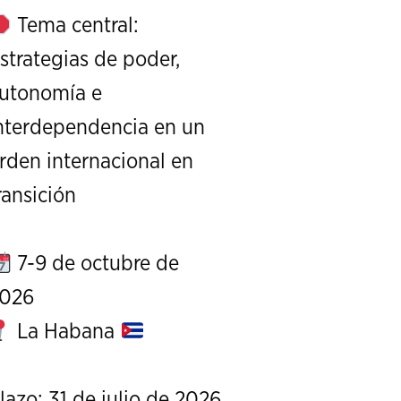
Tema central:
strategias de poder,
utonomía e
nterdependencia en un
rden internacional en
XI Conference on Strategic S
ransición
CALL FOR PAPERS
OCTOBER 7 TO 9, 
7-9 de octubre de
026
La Habana
lazo: 31 de julio de 2026