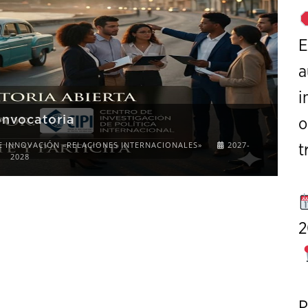
E
a
i
onvocatoria
o
E INNOVACIÓN «RELACIONES INTERNACIONALES»
2027-
t
2028
2
P