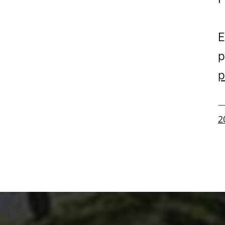
E
p
p
—
2