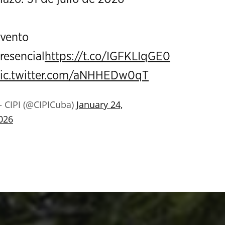
vento
resencial
https://t.co/IGFKLIqGE0
ic.twitter.com/aNHHEDw0qT
 CIPI (@CIPICuba)
January 24,
026