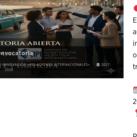
E
a
i
onvocatoria
o
E INNOVACIÓN «RELACIONES INTERNACIONALES»
2027-
t
2028
2
P