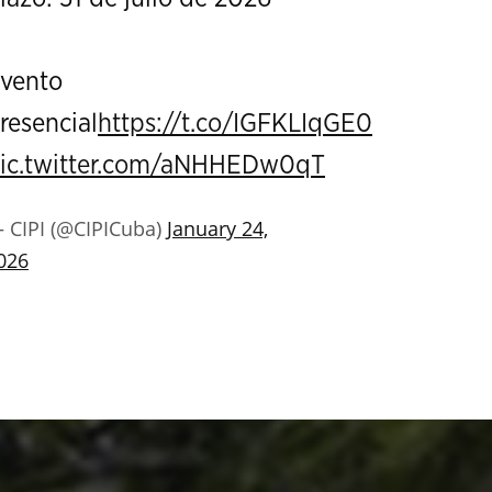
vento
resencial
https://t.co/IGFKLIqGE0
ic.twitter.com/aNHHEDw0qT
 CIPI (@CIPICuba)
January 24,
026