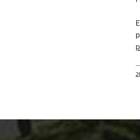
E
p
p
—
2