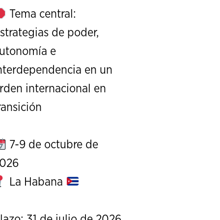
Tema central:
strategias de poder,
utonomía e
nterdependencia en un
rden internacional en
XI Conference on Strategic S
ransición
CALL FOR PAPERS
OCTOBER 7 TO 9, 
7-9 de octubre de
026
La Habana
lazo: 31 de julio de 2026