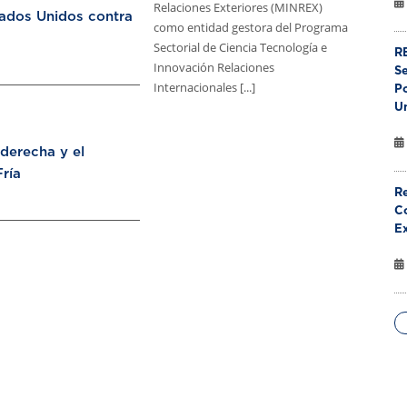
Relaciones Exteriores (MINREX)
tados Unidos contra
como entidad gestora del Programa
Sectorial de Ciencia Tecnología e
RE
Innovación Relaciones
S
Internacionales [...]
Po
U
aderecha y el
ría
Re
Co
E