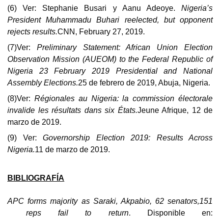
(6) Ver:
Stephanie Busari y Aanu Adeoye.
Nigeria’s
President Muhammadu Buhari reelected, but opponent
rejects results.
CNN, February 27, 2019.
(7)Ver:
Preliminary Statement: African Union Election
Observation Mission (AUEOM) to the Federal Republic of
Nigeria 23 February 2019 Presidential and National
Assembly Elections.
25 de febrero de 2019, Abuja, Nigeria.
(8)Ver:
Régionales au Nigeria: la commission électorale
invalide les résultats dans six États.
Jeune Afrique, 12 de
marzo de 2019.
(9) Ver:
Governorship Election 2019: Results Across
Nigeria.
11 de marzo de 2019.
BIBLIOGRAFÍA
APC forms majority as Saraki, Akpabio, 62 senators,151
reps fail to return
.
Disponible en: