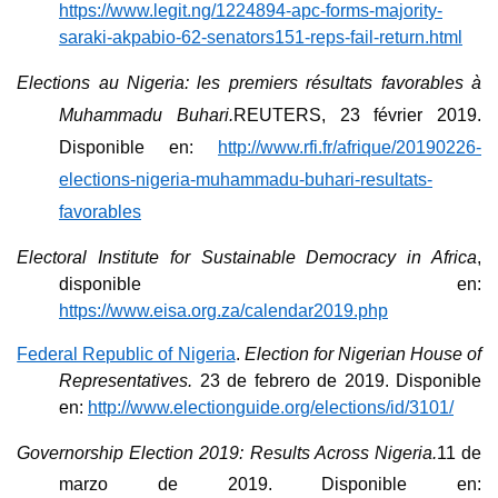
https://www.legit.ng/1224894-apc-forms-majority-
saraki-akpabio-62-senators151-reps-fail-return.html
Elections au Nigeria: les premiers résultats favorables à
Muhammadu Buhari.
REUTERS, 23 février 2019.
Disponible en:
http://www.rfi.fr/afrique/20190226-
elections-nigeria-muhammadu-buhari-resultats-
favorables
Electoral Institute for Sustainable Democracy in Africa
,
disponible en:
https://www.eisa.org.za/calendar2019.php
Federal Republic of Nigeria
.
Election for Nigerian House of
Representatives.
23 de febrero de 2019. Disponible
en:
http://www.electionguide.org/elections/id/3101/
Governorship Election 2019: Results Across Nigeria.
11 de
marzo de 2019. Disponible en: