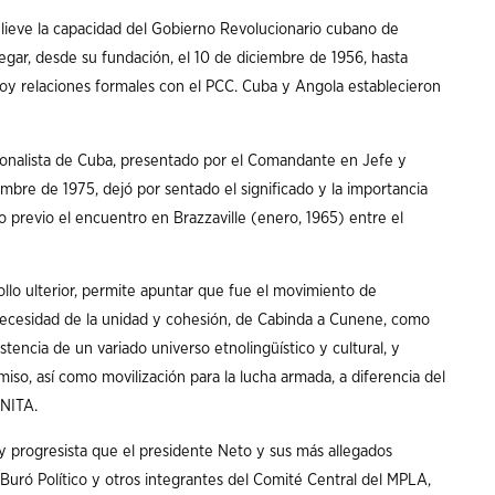
lieve la capacidad del Gobierno Revolucionario cubano de
gar, desde su fundación, el 10 de diciembre de 1956, hasta
hoy relaciones formales con el PCC. Cuba y Angola establecieron
acionalista de Cuba, presentado por el Comandante en Jefe y
embre de 1975, dejó por sentado el significado y la importancia
evio el encuentro en Brazzaville (enero, 1965) entre el
ollo ulterior, permite apuntar que fue el movimiento de
necesidad de la unidad y cohesión, de Cabinda a Cunene, como
istencia de un variado universo etnolingüístico y cultural, y
omiso, así como movilización para la lucha armada, a diferencia del
UNITA.
a y progresista que el presidente Neto y sus más allegados
Buró Político y otros integrantes del Comité Central del MPLA,