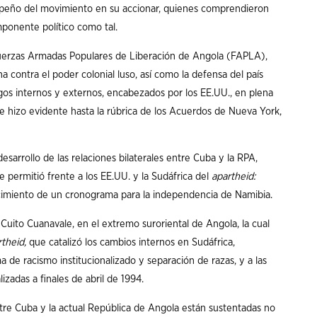
mpeño del movimiento en su accionar, quienes comprendieron
mponente político como tal.
Fuerzas Armadas Populares de Liberación de Angola (FAPLA),
a contra el poder colonial luso, así como la defensa del país
igos internos y externos, encabezados por los EE.UU., en plena
se hizo evidente hasta la rúbrica de los Acuerdos de Nueva York,
sarrollo de las relaciones bilaterales entre Cuba y la RPA,
e permitió frente a los EE.UU. y la Sudáfrica del
apartheid:
blecimiento de un cronograma para la independencia de Namibia.
 Cuito Cuanavale, en el extremo suroriental de Angola, la cual
rtheid,
que catalizó los cambios internos en Sudáfrica,
de racismo institucionalizado y separación de razas, y a las
lizadas a finales de abril de 1994.
ntre Cuba y la actual República de Angola están sustentadas no