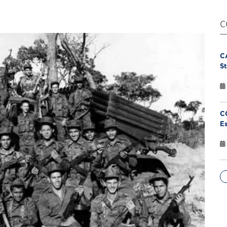
C
C
St
C
Es