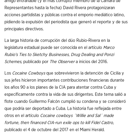
amigo entrañable (y el más corrupto miembro de la Cámara de
Representantes hasta la fecha) David Rivera protagonizaran
acciones partidistas y públicas contra el emporio mediático latino,
pidiendo la expulsión del periodista que generó el reporte y de sus
principales directivos.
La larga historia de corrupción del dúo Rubio-Rivera en la
legislatura estadual puede ser conocida en el artículo
Marco
Rubio’s Ties to Sketchy Businesses, Drug Dealing and Ponzi
Schemes,
publicado por
The Observer
a inicios del 2016.
Los
Cocaine Cowboys
que sobrevivieron la detención de Cicilia y
sus jefes hicieron importantes contribuciones financieras durante
los años 90 a los planes de la CIA para atentar contra Cuba y
específicamente contra la vida de sus dirigentes. Este tema salió a
flote cuando Guillermo Falcón cumplió su condena y se consideró
que podría ser deportado a Cuba. La historia fue reflejada entre
otros en el artículo
Cocaine cowboys ´Willie and Sal´ made
fortune, then financed CIA-run exile ops to kill Fidel Castro,
publicado el 4 de octubre del 2017 en el Miami Herald.