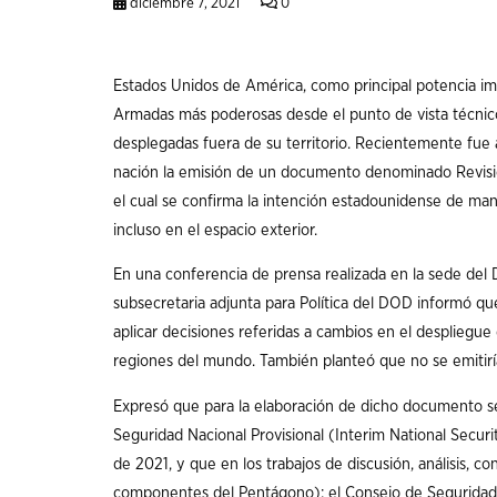
diciembre 7, 2021
0
Estados Unidos de América, como principal potencia impe
Armadas más poderosas desde el punto de vista técnico-
desplegadas fuera de su territorio. Recientemente f
nación la emisión de un documento denominado Revi
el cual se confirma la intención estadounidense de mant
incluso en el espacio exterior.
En una conferencia de prensa realizada en la sede del
subsecretaria adjunta para Política del DOD informó q
aplicar decisiones referidas a cambios en el desplieg
regiones del mundo. También planteó que no se emitirí
Expresó que para la elaboración de dicho documento se 
Seguridad Nacional Provisional (Interim National Secu
de 2021, y que en los trabajos de discusión, análisis, 
componentes del Pentágono): el Consejo de Seguridad 