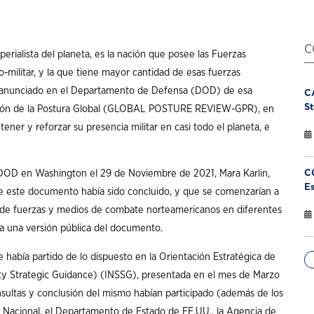
C
rialista del planeta, es la nación que posee las Fuerzas
militar, y la que tiene mayor cantidad de esas fuerzas
ue anunciado en el Departamento de Defensa (DOD) de esa
C
St
sión de la Postura Global (GLOBAL POSTURE REVIEW-GPR), en
ener y reforzar su presencia militar en casi todo el planeta, e
C
 DOD en Washington el 29 de Noviembre de 2021, Mara Karlin,
Es
ue este documento había sido concluido, y que se comenzarían a
ue de fuerzas y medios de combate norteamericanos en diferentes
a una versión pública del documento.
había partido de lo dispuesto en la Orientación Estratégica de
rity Strategic Guidance) (INSSG), presentada en el mes de Marzo
consultas y conclusión del mismo habían participado (además de los
Nacional, el Departamento de Estado de EE.UU., la Agencia de