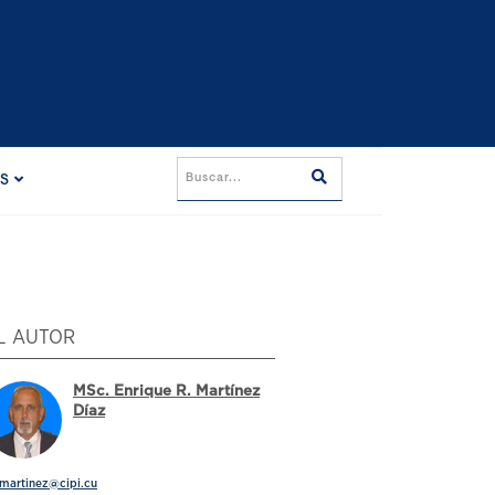
ES
L AUTOR
MSc. Enrique R. Martínez
Díaz
martinez@cipi.cu