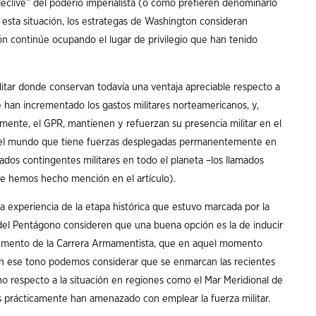
declive” del poderío imperialista (o como prefieren denominarlo
 esta situación, los estrategas de Washington consideran
n continúe ocupando el lugar de privilegio que han tenido
itar donde conservan todavía una ventaja apreciable respecto a
e han incrementado los gastos militares norteamericanos, y,
ente, el GPR, mantienen y refuerzan su presencia militar en el
ís del mundo que tiene fuerzas desplegadas permanentemente en
ados contingentes militares en todo el planeta –los llamados
ue hemos hecho mención en el artículo).
a experiencia de la etapa histórica que estuvo marcada por la
s del Pentágono consideren que una buena opción es la de inducir
ncremento de la Carrera Armamentista, que en aquel momento
En ese tono podemos considerar que se enmarcan las recientes
 respecto a la situación en regiones como el Mar Meridional de
es prácticamente han amenazado con emplear la fuerza militar.