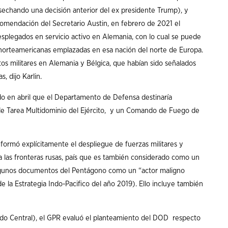
sechando una decisión anterior del ex presidente Trump), y
comendación del Secretario Austin, en febrero de 2021 el
esplegados en servicio activo en Alemania, con lo cual se puede
s norteamericanas emplazadas en esa nación del norte de Europa.
 militares en Alemania y Bélgica, que habían sido señalados
, dijo Karlin.
do en abril que el Departamento de Defensa destinaría
e Tarea Multidominio del Ejército, y un Comando de Fuego de
nformó explícitamente el despliegue de fuerzas militares y
 las fronteras rusas, país que es también considerado como un
 algunos documentos del Pentágono como un “actor maligno
e la Estrategia Indo-Pacifico del año 2019). Ello incluye también
do Central), el GPR evaluó el planteamiento del DOD respecto