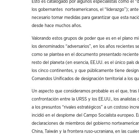
Esto es catalogado por algunos especialistas como el “
los gobernantes norteamericanos, el “liderazgo”); ante
necesario tomar medidas para garantizar que esta nació
desde hace muchos años.
Valorando estos grupos de poder que es en el plano mil
los denominados “adversarios”, en los años recientes s
como se plantea en el documento presentado recientem
resto del planeta (en esencia, EE.UU. es el único pa
los cinco continentes, y que públicamente tiene design
Comandos Unificados de designación territorial a los q
Un aspecto que consideramos probable es el que, tras l
confrontación entre la URSS y los EE.UU., los analista
a los presuntos “rivales estratégicos” a un costoso i
incidió en el desplome del Campo Socialista europeo. 
declaraciones de miembros del gobierno norteamericano
China, Taiwán y la frontera ruso-ucraniana, en las cual