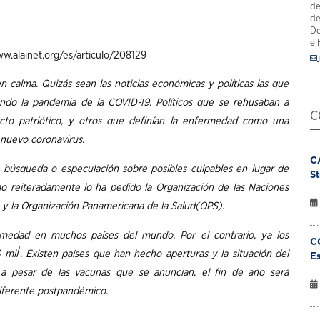
de
de
De
e 
ww.alainet.org/es/articulo/208129
calma. Quizás sean las noticias económicas y políticas las que
ando la pandemia de la COVID-19.
Políticos que se rehusaban a
C
acto patriótico, y otros que definían la enfermedad como una
 nuevo coronavirus.
C
la búsqueda o especulación sobre posibles culpables en lugar de
St
o reiteradamente lo ha pedido la Organización de las Naciones
 y la Organización Panamericana de la Salud(OPS).
rmedad en muchos países del mundo. Por el contrario, ya los
C
1
 mil
. Existen países que han hecho aperturas y la situación del
Es
, a pesar de las vacunas que se anuncian, el fin de año será
diferente postpandémico.