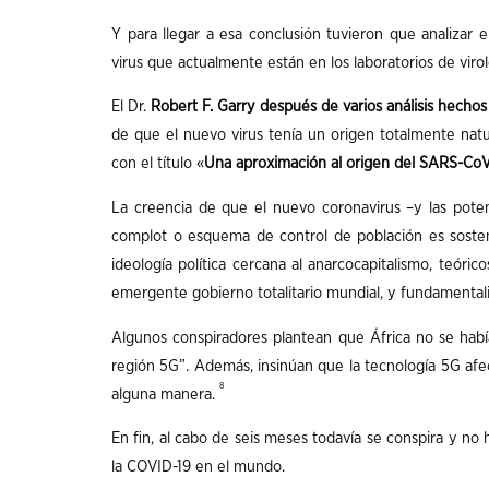
Y para llegar a esa conclusión tuvieron que analizar 
virus que actualmente están en los laboratorios de virol
El Dr.
Robert F. Garry después de varios análisis hecho
de que el nuevo virus tenía un origen totalmente natu
con el título «
Una aproximación al origen del SARS-Co
La creencia de que el nuevo coronavirus –y las pote
complot o esquema de control de población es soste
ideología política cercana al anarcocapitalismo, teóri
emergente gobierno totalitario mundial, y fundamentalis
Algunos conspiradores plantean que África no se habí
región 5G”. Además, insinúan que la tecnología 5G afe
8
alguna manera.
En fin, al cabo de seis meses todavía se conspira y n
la COVID-19 en el mundo.