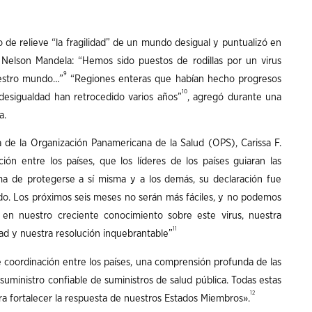
 de relieve “la fragilidad” de un mundo desigual y puntualizó en
 Nelson Mandela: “Hemos sido puestos de rodillas por un virus
9
uestro mundo…”
“Regiones enteras que habían hecho progresos
10
 desigualdad han retrocedido varios años”
, agregó durante una
a.
ora de la Organización Panamericana de la Salud (OPS), Carissa F.
ión entre los países, que los líderes de los países guiaran las
ma de protegerse a sí misma y a los demás, su declaración fue
do. Los próximos seis meses no serán más fáciles, y no podemos
r en nuestro creciente conocimiento sobre este virus, nuestra
11
dad y nuestra resolución inquebrantable”
coordinación entre los países, una comprensión profunda de las
suministro confiable de suministros de salud pública. Todas estas
12
ra fortalecer la respuesta de nuestros Estados Miembros».