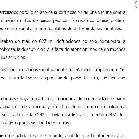
rrollados porque se acerca la certificación de una vacuna contra
ntrario: cientos de países padecen la crisis económica, política,
uede conllevar al aumento paulatino de enfermedades mentales.
ilizaban de más de 623 mil defunciones no solo demuestra la
 pobreza, la desnutrición y la falta de atención medica en muchos
sus servicios.
nspiración, acusándose mutuamente o señalando simplemente “el
ews, la verdad sobre la aparición del paciente cero, cuestión aun
ollados se haya tomado más conciencia de la necesidad de parar
la aparición de la vacuna y por otra actúan con un nacionalismo a
n solicitada por la OMS todavía está lejos, se quedan detrás los
istidos por la solidaridad de otros.
ro de habitantes en el mundo, abatidos por la infodemia y las