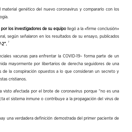
el material genético del nuevo coronavirus y compararlo con los
ogía.
s por los investigadores de su equipo
llegó a la «firme conclusión»
ral, según señalaron en los resultados de su ensayo, publicados
7
V-2”.
nciales vacunas para enfrentar la COVID-19– forma parte de un
nida mayormente por libertarios de derecha seguidores de una
cos de la conspiración opuestos a lo que consideran un secreto y
tas cristianos.
a visto afectada por el brote de coronavirus porque “no es una
cta el sistema inmune o contribuye a la propagación del virus de
o hay una verdadera definición demostrada del primer paciente de