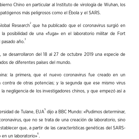
bierno Chino en particular al Instituto de virología de Wuhan, los
 patógenos más peligrosos como el Ébola y el SARS.
2
lobal Research
que ha publicado que el coronavirus surgió en
a posibilidad de una «fuga» en el laboratorio militar de Fort
3
l pasado año.
 se desarrollaron del 18 al 27 de octubre 2019 una especie de
ados de diferentes países del mundo.
hina: la primera, que el nuevo coronavirus fue creado en un
n contra de otras potencias; y la segunda que ese mismo virus
 la negligencia de los investigadores chinos, y que empezó así a
5
versidad de Tulane, EUA
dijo a BBC Mundo: «Pudimos determinar,
coronavirus, que no se trata de una creación de laboratorio, sino
tablecer que, a partir de las características genéticas del SARS-
6
 en un laboratorio»
.