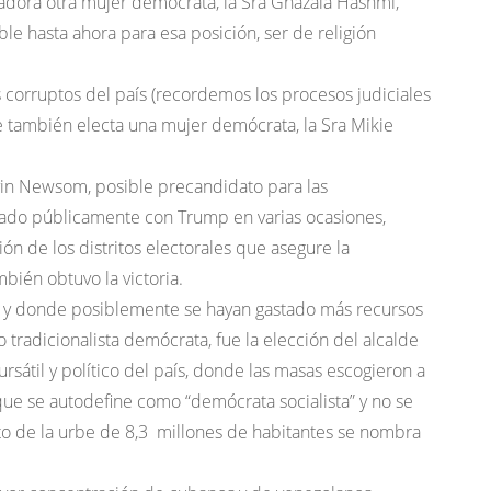
nadora otra mujer demócrata, la Sra Ghazala Hashmi,
e hasta ahora para esa posición, ser de religión
 corruptos del país (recordemos los procesos judiciales
 también electa una mujer demócrata, la Sra Mikie
vin Newsom, posible precandidato para las
tado públicamente con Trump en varias ocasiones,
ón de los distritos electorales que asegure la
bién obtuvo la victoria.
ón y donde posiblemente se hayan gastado más recursos
 tradicionalista demócrata, fue la elección del alcalde
rsátil y político del país, donde las masas escogieron a
ue se autodefine como “demócrata socialista” y no se
cto de la urbe de 8,3 millones de habitantes se nombra