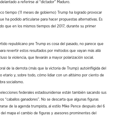
elantado a referirse al “dictador” Maduro.
oco tiempo (11 meses de gobierno) Trump ha logrado provocar
e ha podido articularse para hacer propuestas alternativas. Es
o que en los mismos tiempos del 2017, durante su primer
artido republicano pre Trump es cosa del pasado, no parece que
ara revertir estos resultados por métodos que vayan más allá
cluso la violencia, que llevarán a mayor polarización social.
al de la derrota (más que la victoria de Trump) autoinfligida del
o etario y, sobre todo, cómo lidiar con un altísimo por ciento de
bra socialismo.
s elecciones federales estadounidense están también sacando sus
ros “caballos ganadores”. No se descarta que algunas figuras
arse de la agenda trumpista, al estilo Mike Pence después del 6
del mapa el cambio de figuras y asesores prominentes del