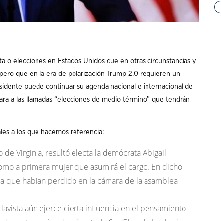
a o elecciones en Estados Unidos que en otras circunstancias y
pero que en la era de polarización Trump 2.0 requieren un
esidente puede continuar su agenda nacional e internacional de
 cara a las llamadas “elecciones de medio término” que tendrán
ales a los que hacemos referencia:
 de Virginia, resultó electa la demócrata Abigail
 como a primera mujer que asumirá el cargo. En dicho
ía que habían perdido en la cámara de la asamblea
vista aún ejerce cierta influencia en el pensamiento