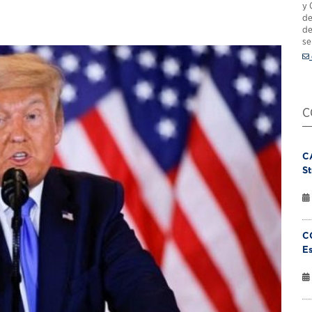
y 
de
de
se
C
C
St
C
Es