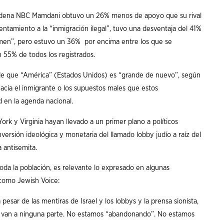
cadena NBC Mamdani obtuvo un 26% menos de apoyo que su rival
entamiento a la “inmigración ilegal”, tuvo una desventaja del 41%
rimen”, pero estuvo un 36% por encima entre los que se
n 55% de todos los registrados.
de que “América” (Estados Unidos) es “grande de nuevo”, según
hacia el inmigrante o los supuestos males que estos
 en la agenda nacional.
ork y Virginia hayan llevado a un primer plano a políticos
nversión ideológica y monetaria del llamado lobby judío a raíz del
 antisemita.
oda la población, es relevante lo expresado en algunas
) como Jewish Voice:
sar de las mentiras de Israel y los lobbys y la prensa sionista,
o van a ninguna parte. No estamos “abandonando”. No estamos