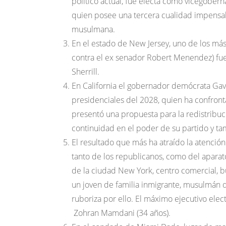
político actual, fue electa como vicegober
quien posee una tercera cualidad impensabl
musulmana.
En el estado de New Jersey, uno de los más
contra el ex senador Robert Menendez) fue
Sherrill.
En California el gobernador demócrata Ga
presidenciales del 2028, quien ha confron
presentó una propuesta para la redistribuci
continuidad en el poder de su partido y tam
El resultado que más ha atraído la atenci
tanto de los republicanos, como del aparato
de la ciudad New York, centro comercial, bu
un joven de familia inmigrante, musulmán q
ruboriza por ello. El máximo ejecutivo ele
Zohran Mamdani (34 años).