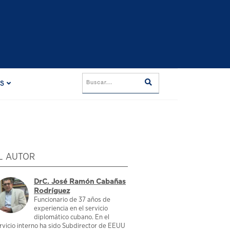
ES
L AUTOR
DrC. José Ramón Cabañas
Rodríguez
Funcionario de 37 años de
experiencia en el servicio
diplomático cubano. En el
rvicio interno ha sido Subdirector de EEUU