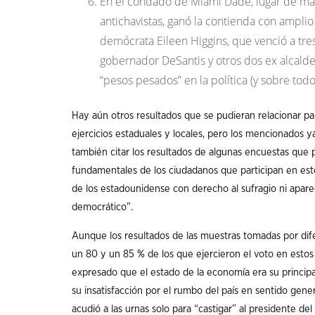
En el condado de Miami Dade, lugar de ma
antichavistas, ganó la contienda con ampli
demócrata Eileen Higgins, que venció a tr
gobernador DeSantis y otros dos ex alcald
“pesos pesados” en la política (y sobre todo
Hay aún otros resultados que se pudieran relacionar p
ejercicios estaduales y locales, pero los mencionados y
también citar los resultados de algunas encuestas qu
fundamentales de los ciudadanos que participan en esto
de los estadounidense con derecho al sufragio ni aparece
democrático”.
Aunque los resultados de las muestras tomadas por difer
un 80 y un 85 % de los que ejercieron el voto en estos 
expresado que el estado de la economía era su princip
su insatisfacción por el rumbo del país en sentido gen
acudió a las urnas solo para “castigar” al presidente del 