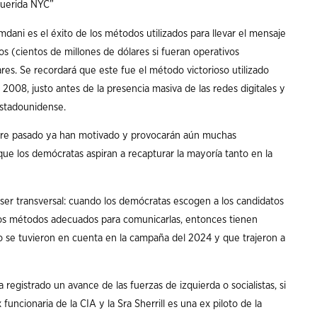
querida NYC”
mdani es el éxito de los métodos utilizados para llevar el mensaje
s (cientos de millones de dólares si fueran operativos
res. Se recordará que este fue el método victorioso utilizado
008, justo antes de la presencia masiva de las redes digitales y
estadounidense.
embre pasado ya han motivado y provocarán aún muchas
que los demócratas aspiran a recapturar la mayoría tanto en la
r transversal: cuando los demócratas escogen a los candidatos
os métodos adecuados para comunicarlas, entonces tienen
o se tuvieron en cuenta en la campaña del 2024 y que trajeron a
 registrado un avance de las fuerzas de izquierda o socialistas, si
ncionaria de la CIA y la Sra Sherrill es una ex piloto de la