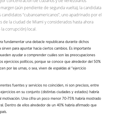
yor concentración de cubanos y de venezolanos
o margen (aún pendiente de segunda vuelta), la candidata
es candidatos “cubanoamericanos”, uno apadrinado por el
es de la ciudad de Miami y considerados hasta ahora
 la corrupción) local.
ara fundamentar una debacle republicana durante dichos
a sirven para apuntar hacia ciertos cambios. Es importante
e pueden ayudar a comprender cuáles son las preocupaciones
s ejercicios políticos, porque se conoce que alrededor del 50%
n por las urnas, o sea, viven de espaldas al “ejercicio
entes fuentes y servicios no coinciden, ni son precisos, entre
ejercicios en su conjunto (distintas ciudades y estados) habría
al motivación. Una cifra un poco menor 70-75% habría mostrado
eral. Dentro de ellos alrededor de un 40% habría afirmado que
país.