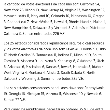
la cantidad de votos electorales de cada uno son: California 54,
New York 28, Illinois 19, New Jersey 14, Virginia 13, Washington 12,
Massachusetts 11, Maryland 10, Colorado 10, Minnesota 10, Oregón
8, Connecticut 7, New México 5, Hawaii 4, Rhode Island 4, Maine 4,
New Hampshire 4, Delaware 3 y Vermont 3. Además el Distrito de
Columbia 3. Suman entre todos 226 V.E.
Los 25 estados considerados republicanos seguros o casi seguros
y los votos electorales de cada uno son: Texas 40, Florida 30, Ohio
17, North Carolina 16, Tennessee 11, Indiana 11, Missouri 10, South
Carolina 9, Alabama 9, Louisiana 8, Kentucky 8, Oklahoma 7, Utah
6, Arkansas 6, Mississippi 6, Kansas 6, Iowa 6, Nebraska 5, Idaho 4,
West Virginia 4, Montana 4, Alaska 3, South Dakota 3, North
Dakota 3 y Wyoming 3. Suman entre todos 235 V.E.
Los seis estados considerados pendulares clave son: Pennsylvania
19, Georgia 16, Michigan 15, Arizona 11, Wisconsin 10 y Nevada 6.
Suman 77 V.E.
Para ganar los republicanos necesitarían obtener 35 V.E. de entre