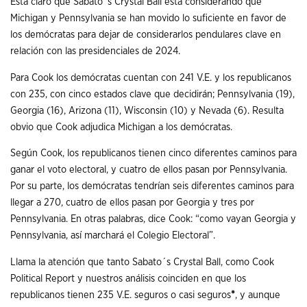
Está claro que Sabato´s Crystal Ball está considerando que
Michigan y Pennsylvania se han movido lo suficiente en favor de
los demócratas para dejar de considerarlos pendulares clave en
relación con las presidenciales de 2024.
Para Cook los demócratas cuentan con 241 V.E. y los republicanos
con 235, con cinco estados clave que decidirán; Pennsylvania (19),
Georgia (16), Arizona (11), Wisconsin (10) y Nevada (6). Resulta
obvio que Cook adjudica Michigan a los demócratas.
Según Cook, los republicanos tienen cinco diferentes caminos para
ganar el voto electoral, y cuatro de ellos pasan por Pennsylvania.
Por su parte, los demócratas tendrían seis diferentes caminos para
llegar a 270, cuatro de ellos pasan por Georgia y tres por
Pennsylvania. En otras palabras, dice Cook: “como vayan Georgia y
Pennsylvania, así marchará el Colegio Electoral”.
Llama la atención que tanto Sabato´s Crystal Ball, como Cook
Political Report y nuestros análisis coinciden en que los
republicanos tienen 235 V.E. seguros o casi seguros
*
, y aunque