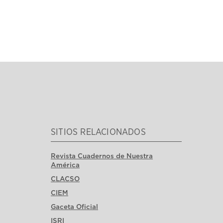
SITIOS RELACIONADOS
Revista Cuadernos de Nuestra
América
CLACSO
CIEM
Gaceta Oficial
ISRI