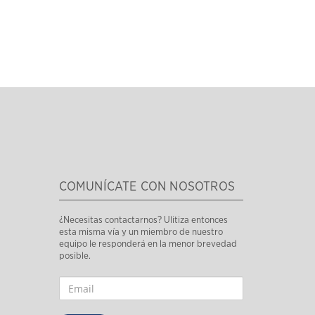
COMUNÍCATE CON NOSOTROS
¿Necesitas contactarnos? Ulitiza entonces
esta misma vía y un miembro de nuestro
equipo le responderá en la menor brevedad
posible.