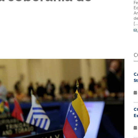
Fe
Ed
Am
de
[..
C
C
St
C
Es