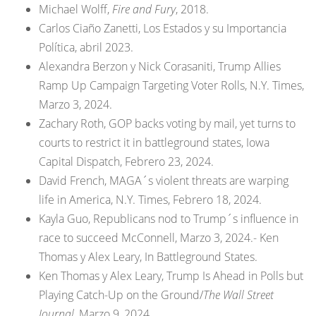
Michael Wolff,
Fire and Fury
, 2018.
Carlos Ciaño Zanetti, Los Estados y su Importancia
Política, abril 2023.
Alexandra Berzon y Nick Corasaniti, Trump Allies
Ramp Up Campaign Targeting Voter Rolls, N.Y. Times,
Marzo 3, 2024.
Zachary Roth, GOP backs voting by mail, yet turns to
courts to restrict it in battleground states, Iowa
Capital Dispatch, Febrero 23, 2024.
David French, MAGA´s violent threats are warping
life in America, N.Y. Times, Febrero 18, 2024.
Kayla Guo, Republicans nod to Trump´s influence in
race to succeed McConnell, Marzo 3, 2024.- Ken
Thomas y Alex Leary, In Battleground States.
Ken Thomas y Alex Leary, Trump Is Ahead in Polls but
Playing Catch-Up on the Ground/
The Wall Street
Journal
, Marzo 9, 2024.