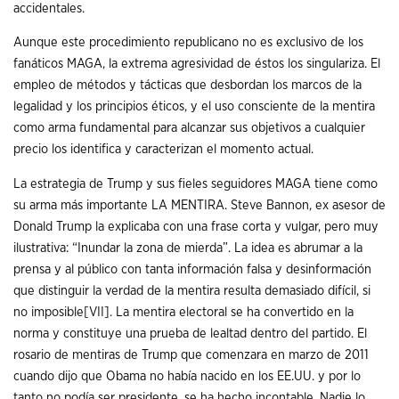
accidentales.
Aunque este procedimiento republicano no es exclusivo de los
fanáticos MAGA, la extrema agresividad de éstos los singulariza. El
empleo de métodos y tácticas que desbordan los marcos de la
legalidad y los principios éticos, y el uso consciente de la mentira
como arma fundamental para alcanzar sus objetivos a cualquier
precio los identifica y caracterizan el momento actual.
La estrategia de Trump y sus fieles seguidores MAGA tiene como
su arma más importante LA MENTIRA. Steve Bannon, ex asesor de
Donald Trump la explicaba con una frase corta y vulgar, pero muy
ilustrativa: “Inundar la zona de mierda”. La idea es abrumar a la
prensa y al público con tanta información falsa y desinformación
que distinguir la verdad de la mentira resulta demasiado difícil, si
no imposible
[VII]
. La mentira electoral se ha convertido en la
norma y constituye una prueba de lealtad dentro del partido. El
rosario de mentiras de Trump que comenzara en marzo de 2011
cuando dijo que Obama no había nacido en los EE.UU. y por lo
tanto no podía ser presidente, se ha hecho incontable. Nadie lo