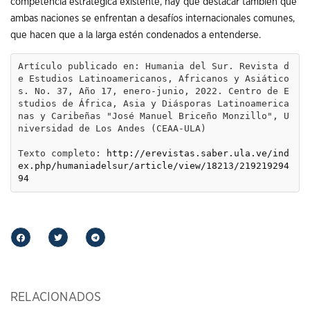
competencia estratégica existente, hay que destacar también que
ambas naciones se enfrentan a desafíos internacionales comunes,
que hacen que a la larga estén condenados a entenderse.
Artículo publicado en: Humania del Sur. Revista d
e Estudios Latinoamericanos, Africanos y Asiático
s. No. 37, Año 17, enero-junio, 2022. Centro de E
studios de África, Asia y Diásporas Latinoamerica
nas y Caribeñas "José Manuel Briceño Monzillo", U
niversidad de Los Andes (CEAA-ULA)

Texto completo: 
http://erevistas.saber.ula.ve/ind
ex.php/humaniadelsur/article/view/18213/219219294
94
RELACIONADOS