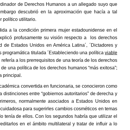
ordinador de Derechos Humanos a un allegado suyo que
 embargo descubrió en la aproximación que hacía a tal
olítico utilitario.
dida a la condición primera mujer estadounidense en el
plicó profusamente su visión respecto a los derechos
d de Estados Unidos en América Latina´, ´Dictadores y
 programática titulada ´Estableciendo una política
viable
efería a los prerrequisitos de una teoría de los derechos
 de una política de los derechos humanos “más exitosa”;
a principal.
académica convertida en funcionaria, se conocieron como
a distinciones entre “gobiernos autoritarios” de derecha y
s primeros, normalmente asociados a Estados Unidos en
s cuidadosa para sugerirles cambios cosméticos en temas
 tenía de ellos. Con los segundos habría que utilizar el
arlos en el ámbito multilateral y tratar de influir a lo