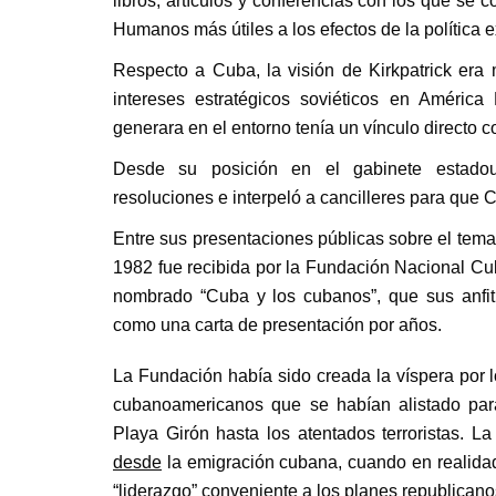
libros, artículos y conferencias con los que se
Humanos más útiles a los efectos de la política 
Respecto a Cuba, la visión de Kirkpatrick era 
intereses estratégicos soviéticos en América
generara en el entorno tenía un vínculo directo co
Desde su posición en el gabinete estadou
resoluciones e interpeló a cancilleres para que
Entre sus presentaciones públicas sobre el tema
1982 fue recibida por la Fundación Nacional C
nombrado “Cuba y los cubanos”, que sus anfitr
como una carta de presentación por años.
La Fundación había sido creada la víspera por 
cubanoamericanos que se habían alistado para
Playa Girón hasta los atentados terroristas. 
desde
la emigración cubana, cuando en realidad
“liderazgo” conveniente a los planes republicanos