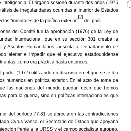
Inteligencia. El órgano sesionó durante dos años (1975
lisis de irregularidades ocurridas al interior de Estados
[2]
tos “inmorales de la política exterior”
del país.
iones del Comité fue la aprobación (1976) de la Ley de
ridad Internacional, que en su sección 301 creaba la
 y Asuntos Humanitarios, adscrita al Departamento de
odo alertar e impedir que el ejecutivo estadounidense
tiranías, como era práctica hasta entonces.
 poder (1977) utilizando un discurso en el que se le dio
hos humanos en política exterior. En el acto de toma de
 que las naciones del mundo puedan decir que hemos
s para la guerra, sino en políticas internacionales que
erior del período 77-81 se apreciaron las contradicciones
n lado Cyrus Vance, el Secretario de Estado que apoyaba
ontención frente a la URSS y el campo socialista europeo.