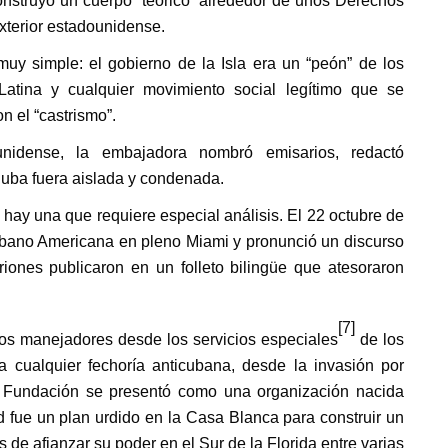
 construyó un cuerpo “teórico” alrededor de unos Derechos
exterior estadounidense.
muy simple: el gobierno de la Isla era un “peón” de los
 Latina y cualquier movimiento social legítimo que se
n el “castrismo”.
nidense, la embajadora nombró emisarios, redactó
 Cuba fuera aislada y condenada.
 hay una que requiere especial análisis. El 22 octubre de
ubano Americana en pleno Miami y pronunció un discurso
iones publicaron en un folleto bilingüe que atesoraron
[7]
los manejadores desde los servicios especiales
de los
 cualquier fechoría anticubana, desde la invasión por
La Fundación se presentó como una organización nacida
 fue un plan urdido en la Casa Blanca para construir un
 de afianzar su poder en el Sur de la Florida entre varias