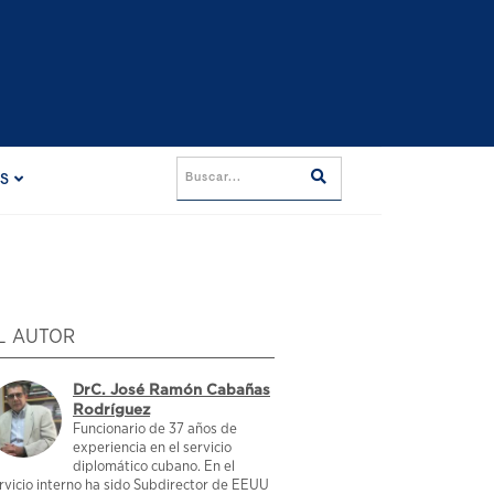
ES
L AUTOR
DrC. José Ramón Cabañas
Rodríguez
Funcionario de 37 años de
experiencia en el servicio
diplomático cubano. En el
rvicio interno ha sido Subdirector de EEUU