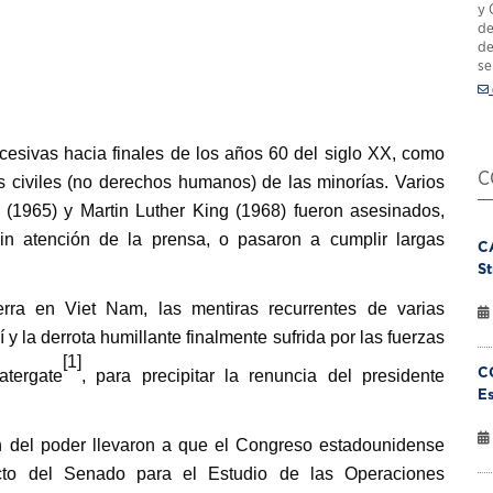
y 
de
de
se
esivas hacia finales de los años 60 del siglo XX, como
C
s civiles (no derechos humanos) de las minorías. Varios
(1965) y Martin Luther King (1968) fueron asesinados,
sin atención de la prensa, o pasaron a cumplir largas
C
St
rra en Viet Nam, las mentiras recurrentes de varias
í y la derrota humillante finalmente sufrida por las fuerzas
[1]
C
atergate
, para precipitar la renuncia del presidente
Es
n del poder llevaron a que el Congreso estadounidense
to del Senado para el Estudio de las Operaciones