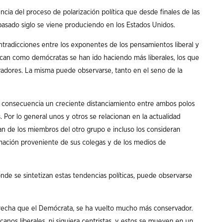
cia del proceso de polarización política que desde finales de las
 pasado siglo se viene produciendo en los Estados Unidos.
contradicciones entre los exponentes de los pensamientos liberal y
ican como demócratas se han ido haciendo más liberales, los que
adores. La misma puede observarse, tanto en el seno de la
mo consecuencia un creciente distanciamiento entre ambos polos
 Por lo general unos y otros se relacionan en la actualidad
n de los miembros del otro grupo e incluso los consideran
ormación proveniente de sus colegas y de los medios de
nde se sintetizan estas tendencias políticas, puede observarse
erecha que el Demócrata, se ha vuelto mucho más conservador.
canos liberales, ni siquiera centristas, y estos se mueven en un