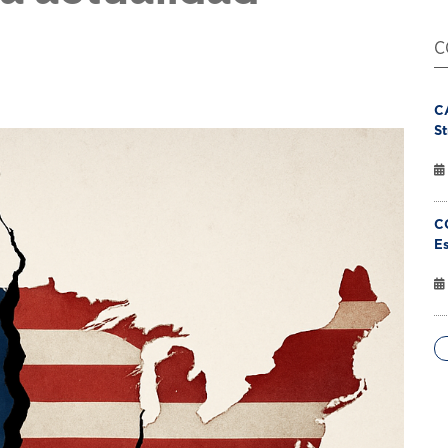
C
C
St
C
Es