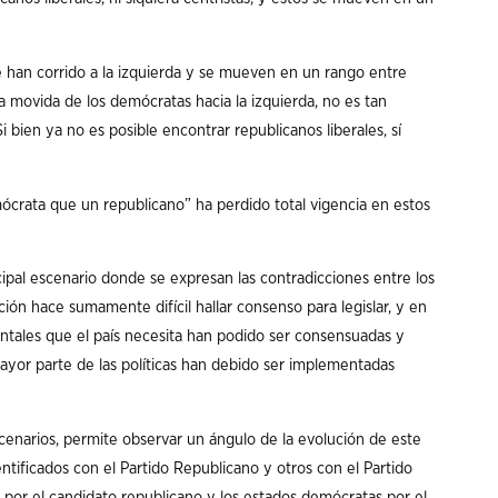
 han corrido a la izquierda y se mueven en un rango entre
la movida de los demócratas hacia la izquierda, no es tan
 bien ya no es posible encontrar republicanos liberales, sí
crata que un republicano” ha perdido total vigencia en estos
cipal escenario donde se expresan las contradicciones entre los
ión hace sumamente difícil hallar consenso para legislar, y en
ntales que el país necesita han podido ser consensuadas y
 mayor parte de las políticas han debido ser implementadas
escenarios, permite observar un ángulo de la evolución de este
tificados con el Partido Republicano y otros con el Partido
por el candidato republicano y los estados demócratas por el