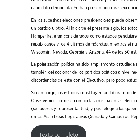
candidato demócrata. Se han presentado raras excepcion
En las sucesivas elecciones presidenciales puede obse
un partido u otro. Al iniciarse el presente siglo, los es
Hampshire, eran considerados como estados pendulares.
republicanos y los 4 últimos demócratas, mientras el n
Wisconsin, Nevada, Georgia y Arizona. 44 de los 50 es
La polarización política ha sido ampliamente estudiada 
también del accionar de los partidos políticos a nivel n
discordancias de este con el Ejecutivo, pero poco estud
Sin embargo, los estados constituyen un laboratorio de p
Observemos cómo se comporta la misma en las eleccion
(senadores y representantes), y para elegir a los gobe
en las Asambleas Legislativas (Senado y Cámara de Re
Texto completo