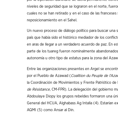
niveles de seguridad que se lograron en el norte, fueron
cuales no se han retirado y en el caso de las franceses
reposicionamiento en el Sahel.
Un nuevo proceso de diálogo político para buscar una solu
país que había sido el histórico mediador de los confli
en aras de llegar a un verdadero acuerdo de paz. En e
parte de los tuareg fueron nominalmente abandonados
autonomía u otro tipo de estatus para la zona del Azaw
Entre las organizaciones presentes en Argel se encont
por el Pueblo de Azawad (
Coalition du Peuple de l’Az
la Coordinación de Movimientos y Frente Patriótico de 
de Résistance
, CM-FPR). La delegación del gobierno mal
Abdoulaye Diopy los grupos rebeldes formaron una únic
General del HCUA, Alghabass Ag Intalla (4). Estarían exc
AQMI (5) como Ansar al Din.