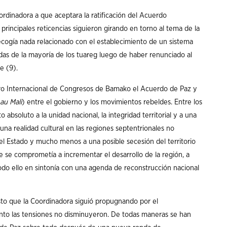
oordinadora a que aceptara la ratificación del Acuerdo
incipales reticencias siguieron girando en torno al tema de la
ecogía nada relacionado con el establecimiento de un sistema
das de la mayoría de los tuareg luego de haber renunciado al
e (9).
tro Internacional de Congresos de Bamako el Acuerdo de Paz y
 au Mali
) entre el gobierno y los movimientos rebeldes. Entre los
absoluto a la unidad nacional, la integridad territorial y a una
una realidad cultural en las regiones septentrionales no
del Estado y mucho menos a una posible secesión del territorio
e se comprometía a incrementar el desarrollo de la región, a
Todo ello en sintonía con una agenda de reconstrucción nacional
esto que la Coordinadora siguió propugnando por el
tanto las tensiones no disminuyeron. De todas maneras se han