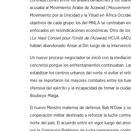
contradicciones entre los árabes berabiches y los tua
acusaba al Movimiento Árabe de Azawad (
Mouvement 
Movimiento por la Unicidad y la Yihad en África Occid
objetivos de cada grupo: los del MNLA se centraban en
enfocados en reivindicaciones económicas. Otro de los
(
Le Haut Conseil pour l’Unité de l’Azawad
, HCUA oACUA
habían abandonado Ansar al Din luego de la intervenció
Un nuevo proceso negociador se inició con la mediació
concretos porque los enfrentamientos continuaban. Las
estabilizar los centros urbanos del norte ni evitar el re
mes se reportaron los mayores combates entre los tuareg
ofensiva del ejército y la incapacidad de tomar la ciu
Boubeye Maiga.
El nuevo Ministro maliense de defensa, Bah N’Daw y s
cooperación militar destinado a reforzar la lucha contra
norte del país. El acuerdo entró en vigor luego del anu
por la Operación Barkhane de lucha permanente contra e