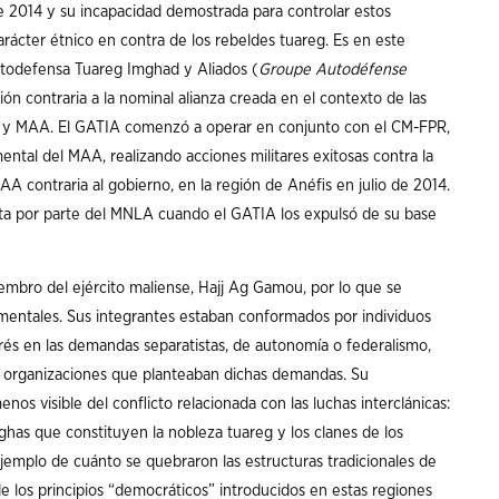
e 2014 y su incapacidad demostrada para controlar estos
 carácter étnico en contra de los rebeldes tuareg. Es en este
todefensa Tuareg Imghad y Aliados (
Groupe Autodéfense
ón contraria a la nominal alianza creada en el contexto de las
 y MAA. El GATIA comenzó a operar en conjunto con el CM-FPR,
ental del MAA, realizando acciones militares exitosas contra la
A contraria al gobierno, en la región de Anéfis en julio de 2014.
a por parte del MNLA cuando el GATIA los expulsó de su base
iembro del ejército maliense, Hajj Ag Gamou, por lo que se
amentales. Sus integrantes estaban conformados por individuos
rés en las demandas separatistas, de autonomía o federalismo,
as organizaciones que planteaban dichas demandas. Su
s visible del conflicto relacionada con las luchas interclánicas:
foghas que constituyen la nobleza tuareg y los clanes de los
ejemplo de cuánto se quebraron las estructuras tradicionales de
de los principios “democráticos” introducidos en estas regiones