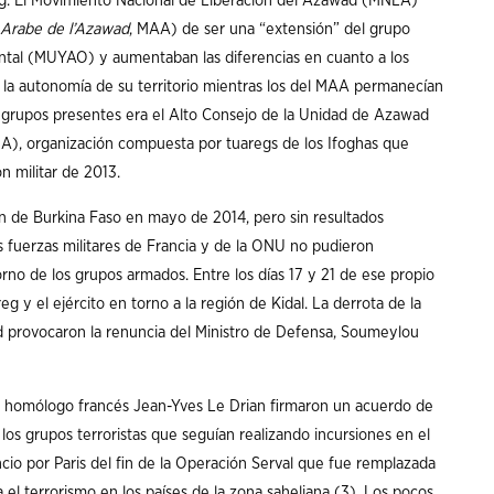
reg. El Movimiento Nacional de Liberación del Azawad (MNLA)
Arabe de l’Azawad
, MAA) de ser una “extensión” del grupo
ental (MUYAO) y aumentaban las diferencias en cuanto a los
 la autonomía de su territorio mientras los del MAA permanecían
 grupos presentes era el Alto Consejo de la Unidad de Azawad
), organización compuesta por tuaregs de los Ifoghas que
n militar de 2013.
n de Burkina Faso en mayo de 2014, pero sin resultados
 fuerzas militares de Francia y de la ONU no pudieron
torno de los grupos armados. Entre los días 17 y 21 de ese propio
 y el ejército en torno a la región de Kidal. La derrota de la
dad provocaron la renuncia del Ministro de Defensa, Soumeylou
u homólogo francés Jean-Yves Le Drian firmaron un acuerdo de
 los grupos terroristas que seguían realizando incursiones en el
ncio por Paris del fin de la Operación Serval que fue remplazada
l terrorismo en los países de la zona saheliana (3). Los pocos