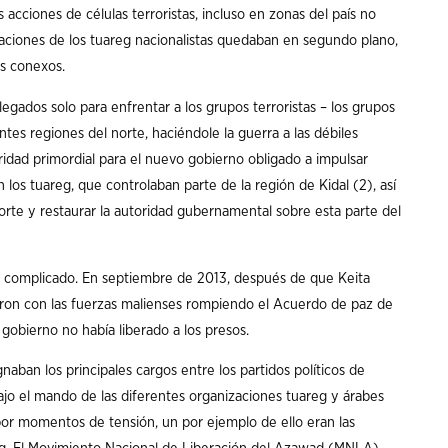
acciones de células terroristas, incluso en zonas del país no
icaciones de los tuareg nacionalistas quedaban en segundo plano,
os conexos.
plegados solo para enfrentar a los grupos terroristas – los grupos
tes regiones del norte, haciéndole la guerra a las débiles
idad primordial para el nuevo gobierno obligado a impulsar
 los tuareg, que controlaban parte de la región de Kidal (2), así
orte y restaurar la autoridad gubernamental sobre esta parte del
e complicado. En septiembre de 2013, después de que Keita
aron con las fuerzas malienses rompiendo el Acuerdo de paz de
obierno no había liberado a los presos.
naban los principales cargos entre los partidos políticos de
ajo el mando de las diferentes organizaciones tuareg y árabes
por momentos de tensión, un por ejemplo de ello eran las