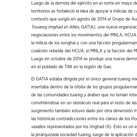
Luego de la derrota del ejército en el norte en mayo d
territorios se fortaleció la idea de apoyar a milicias de
contexto que surgió en agosto de 2014 el Grupo de Au
Touareg Imghad et Alliés
, GATIA), una nueva organizaci
negociaciones entre los movimientos del MNLA, HCUA
la milicia de los songhai y con una facción progubernam
coalición rebelde del HCUA, el MNLA y la facción del MA
Luego en octubre de 2014 se produjo una nueva derrot
en el poblado de Tillit en la región de Gao.
El GATIA estaba dirigida por el único general tuareg m
insertaba dentro de la órbita de los grupos progubern
de las comunidades tuareg y árabes que no tenían inte
convirtiéndose en un obstáculo real para el resto de l
surgimiento también estuvo dado por otra dimensión meno
las históricas contradicciones entre los clanes de los I
vasallos representados por los Imghad (6). Esto es un 
la jerarquizada sociedad tuareg, luego de la aplicación 