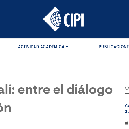
ACTIVIDAD ACADÉMICA
PUBLICACION
li: entre el diálogo
C
ón
C
St