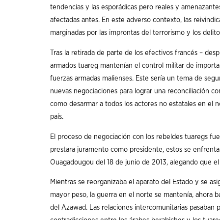
tendencias y las esporádicas pero reales y amenazantes 
afectadas antes. En este adverso contexto, las reivind
marginadas por las improntas del terrorismo y los delit
Tras la retirada de parte de los efectivos francés – des
armados tuareg mantenían el control militar de importan
fuerzas armadas malienses. Este sería un tema de segur
nuevas negociaciones para lograr una reconciliación con
como desarmar a todos los actores no estatales en el n
país.
El proceso de negociación con los rebeldes tuaregs fu
prestara juramento como presidente, estos se enfrent
Ouagadougou del 18 de junio de 2013, alegando que el g
Mientras se reorganizaba el aparato del Estado y se asig
mayor peso, la guerra en el norte se mantenía, ahora b
del Azawad. Las relaciones intercomunitarias pasaban 