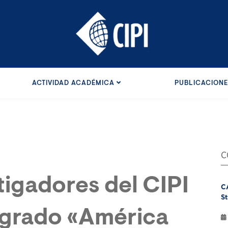
ACTIVIDAD ACADÉMICA
PUBLICACION
C
tigadores del CIPI
C
St
sgrado «América