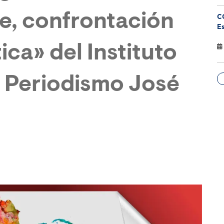
be, confrontación
C
Es
ica» del Instituto
e Periodismo José