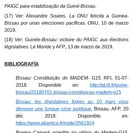
PAIGC para estabilização da Guiné-Bissau
.
(17) Ver:
Alexandre Soares.
La ONU felicita a Guinea-
Bissau por unas elecciones pacíficas.
ONU, 10 de marzo
2019.
(18) Ver:
Guinée-Bissau: victoire du PAIGC aux élections
législatives.
Le Monde y AFP
,
13 de marzo de 2019.
BIBLIOGRAFÍA
Bissau: Constituição do MADEM- G15.
RFI,
01-07-
2018. Disponible en:
http://pt.rfi.fr/guine-
bissau/20180701-bissau-constituicao-madem-g15
Bissau: les législatives fixées au 10 mars pour
dénouer une longue crise politique
.
Bissau, AFP, 20
déc 2018. Disponible en:
https://www.atlantico.fr/node/3561924
Braima Camará acredita na vitória do Madem-G15
.