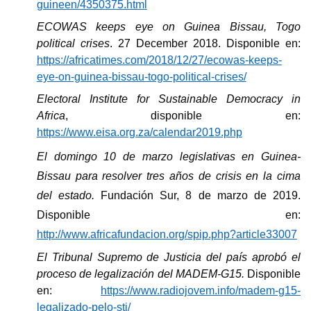
guineen/4350375.html
ECOWAS keeps eye on Guinea Bissau, Togo
political crises
.
27 December 2018. Disponible en:
https://africatimes.com/2018/12/27/ecowas-keeps-
eye-on-guinea-bissau-togo-political-crises/
Electoral Institute for Sustainable Democracy in
Africa
, disponible en:
https://www.eisa.org.za/calendar2019.php
El domingo 10 de marzo legislativas en Guinea-
Bissau para resolver tres años de crisis en la cima
del estado.
Fundación Sur,
8 de marzo de 2019.
Disponible en:
http://www.africafundacion.org/spip.php?article33007
El Tribunal Supremo de Justicia del país aprobó el
proceso de legalización del MADEM-G15.
Disponible
en:
https://www.radiojovem.info/madem-g15-
legalizado-pelo-stj/