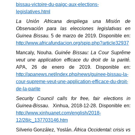
bissau-victoire-du-paigc-aux-elections-
legislatives.html
La Unión Africana despliega una Misión de
Observación para las elecciones legislativas en
Guinea Bissau.
5 de marzo de 2019. Disponible en:
http://www.africafundacion.org/spip.php?article32937
Mancaly, Nouha.
Guinée Bissau: La Cour Suprême
veut une application efficace du droit de la parité.
APA, 26 de enero de 2019. Disponible en:
http://apanews.net/index.php/news/guinee-bissau-la-
cour-supreme-veut-une-application-efficace-du-droit-
de-la-parite
Security Council calls for free, fair elections in
Guinea-Bissau
.
Xinhua
, 2018-12-28. Disponible en:
http://www.xinhuanet.com/english/2018-
12/28/c_137703146.htm
Silverio González, Yoslán.
África Occidental: crisis vs