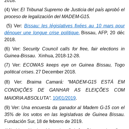
2018.
(4) Ver:
El Tribunal Supremo de Justicia del país aprobó el
proceso de legalización del MADEM-G15.
(5) Ver:
Bissau: les législatives fixées au 10 mars pour
dénouer une longue crise politique
.
Bissau, AFP, 20 déc
2018.
(6) Ver:
Security Council calls for free, fair elections in
Guinea-Bissau
. Xinhua, 2018-12-28.
(7)
Ver:
ECOWAS keeps eye on Guinea Bissau, Togo
political crises
.
27 December 2018.
(8) Ver:
Braima Camará: “MADEM-G15 ESTÁ EM
CONDIÇÕES DE GANHAR AS ELEIÇÕES COM
MAIORIA ABSOLUTA”.
10/01/2019
.
(9) Ver:
Una encuesta da ganador al Madem G-15 con el
35% de los votos en las legislativas de Guinea Bissau.
Fundación Sur
, 18 de febrero de 2019.