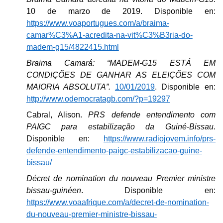
10 de marzo de 2019. Disponible en:
https://www.voaportugues.com/a/braima-
camar%C3%A1-acredita-na-vit%C3%B3ria-do-
madem-g15/4822415.html
Braima Camará: “MADEM-G15 ESTÁ EM
CONDIÇÕES DE GANHAR AS ELEIÇÕES COM
MAIORIA ABSOLUTA”.
10/01/2019
. Disponible en:
http://www.odemocratagb.com/?p=19297
Cabral, Alison.
PRS defende entendimento com
PAIGC para estabilização da Guiné-Bissau
.
Disponible en:
https://www.radiojovem.info/prs-
defende-entendimento-paigc-estabilizacao-guine-
bissau/
Décret de nomination du nouveau Premier ministre
bissau-guinéen
. Disponible en:
https://www.voaafrique.com/a/decret-de-nomination-
du-nouveau-premier-ministre-bissau-