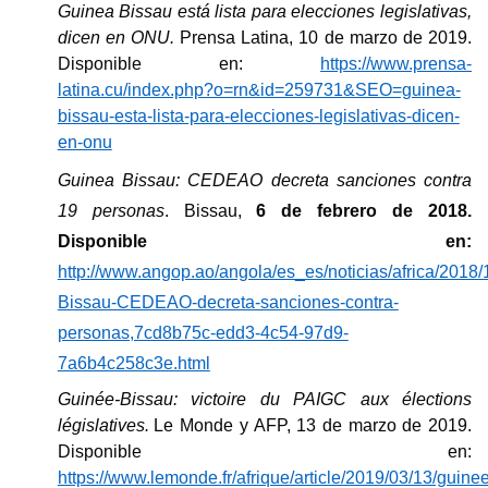
Guinea Bissau está lista para elecciones legislativas,
dicen en ONU.
Prensa Latina, 10 de marzo de 2019.
Disponible en:
https://www.prensa-
latina.cu/index.php?o=rn&id=259731&SEO=guinea-
bissau-esta-lista-para-elecciones-legislativas-dicen-
en-onu
Guinea Bissau: CEDEAO decreta sanciones contra
19 personas
. Bissau,
6 de febrero de 2018.
Disponible en:
http://www.angop.ao/angola/es_es/noticias/africa/2018/
Bissau-CEDEAO-decreta-sanciones-contra-
personas,7cd8b75c-edd3-4c54-97d9-
7a6b4c258c3e.html
Guinée-Bissau: victoire du PAIGC aux élections
législatives.
Le Monde y AFP, 13 de marzo de 2019.
Disponible en:
https://www.lemonde.fr/afrique/article/2019/03/13/guinee