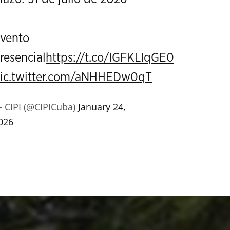
vento
resencial
https://t.co/IGFKLIqGE0
ic.twitter.com/aNHHEDw0qT
 CIPI (@CIPICuba)
January 24,
026