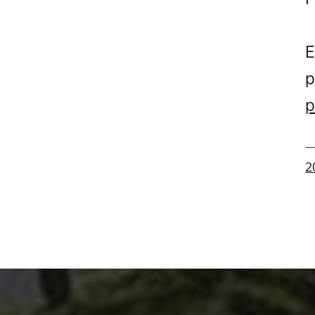
E
p
p
—
2