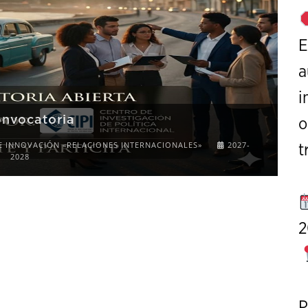
E
a
i
onvocatoria
o
E INNOVACIÓN «RELACIONES INTERNACIONALES»
2027-
t
2028
2
P