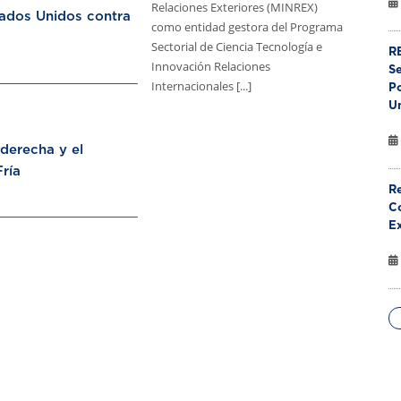
Relaciones Exteriores (MINREX)
tados Unidos contra
como entidad gestora del Programa
Sectorial de Ciencia Tecnología e
RE
Innovación Relaciones
S
Internacionales [...]
Po
U
aderecha y el
ría
Re
Co
E