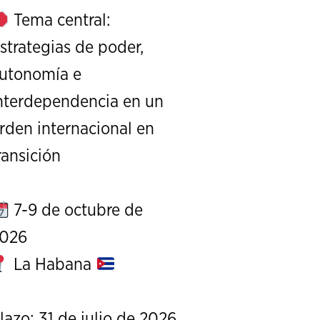
Tema central:
strategias de poder,
utonomía e
nterdependencia en un
rden internacional en
XI Conference on Strategic S
ransición
CALL FOR PAPERS
OCTOBER 7 TO 9, 
7-9 de octubre de
026
La Habana
lazo: 31 de julio de 2026