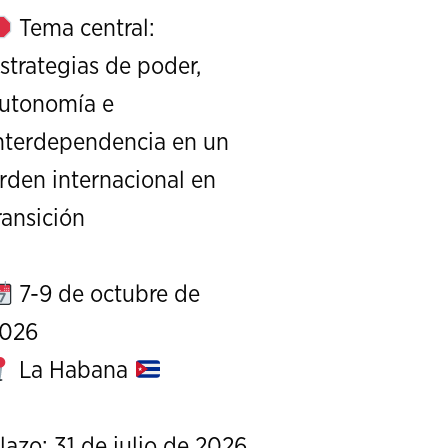
Tema central:
strategias de poder,
utonomía e
nterdependencia en un
rden internacional en
X Conferencia de Estudios Estr
ransición
REPOSITORIO
7-9 de octubre de
026
La Habana
lazo: 31 de julio de 2026