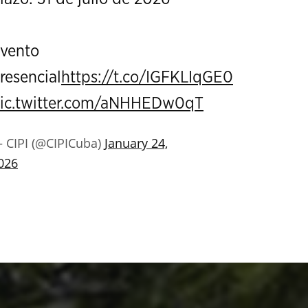
vento
resencial
https://t.co/IGFKLIqGE0
ic.twitter.com/aNHHEDw0qT
 CIPI (@CIPICuba)
January 24,
026