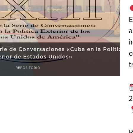
E
a
i
Conversaciones «Cuba en la Política
o
e Estados Unidos»
t
POSITORIO
2
P