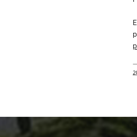
E
p
p
—
2