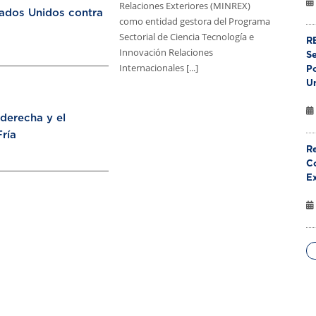
Relaciones Exteriores (MINREX)
tados Unidos contra
como entidad gestora del Programa
Sectorial de Ciencia Tecnología e
RE
Innovación Relaciones
S
Internacionales [...]
Po
U
aderecha y el
ría
Re
Co
E