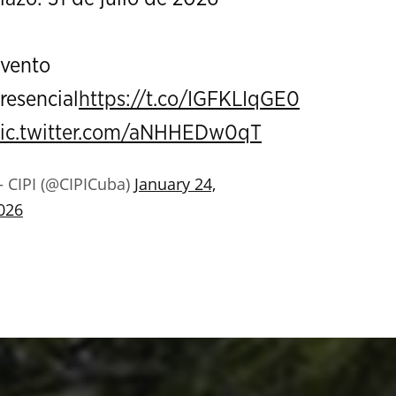
vento
resencial
https://t.co/IGFKLIqGE0
ic.twitter.com/aNHHEDw0qT
 CIPI (@CIPICuba)
January 24,
026