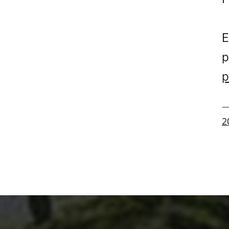
E
p
p
—
2