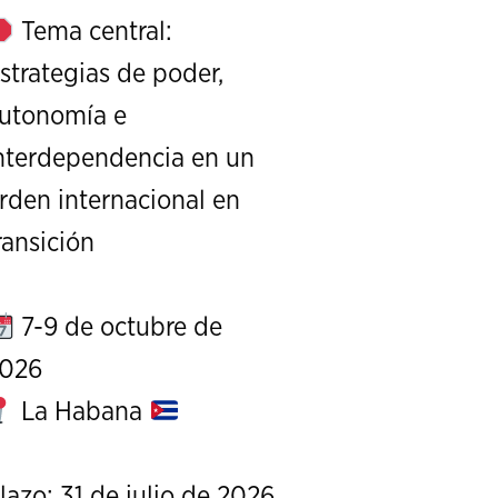
Tema central:
strategias de poder,
utonomía e
nterdependencia en un
rden internacional en
XI Conference on Strategic S
ransición
CALL FOR PAPERS
OCTOBER 7 TO 9, 
7-9 de octubre de
026
La Habana
lazo: 31 de julio de 2026