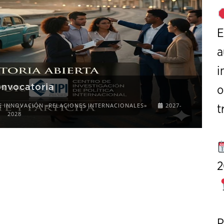
E
a
i
onvocatoria
o
E INNOVACIÓN «RELACIONES INTERNACIONALES»
2027-
t
2028
2
P