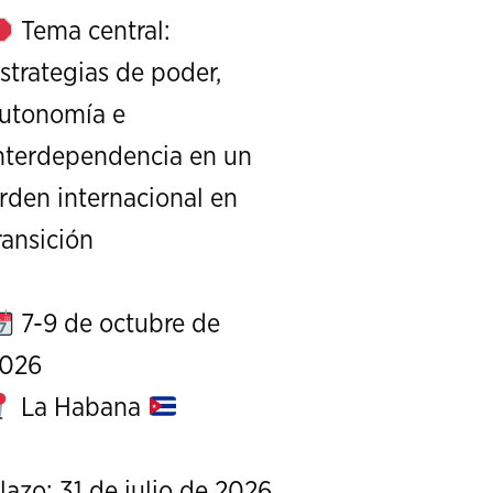
Tema central:
strategias de poder,
utonomía e
nterdependencia en un
XXIII Edición de la Serie de Conversaciones
rden internacional en
Exterior de Estados Unid
ransición
REPOSITORIO
7-9 de octubre de
026
La Habana
lazo: 31 de julio de 2026