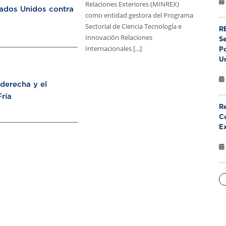
Relaciones Exteriores (MINREX)
tados Unidos contra
como entidad gestora del Programa
Sectorial de Ciencia Tecnología e
RE
Innovación Relaciones
S
Internacionales [...]
Po
U
aderecha y el
ría
Re
Co
E