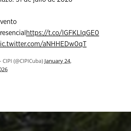
vento
resencial
https://t.co/IGFKLIqGE0
ic.twitter.com/aNHHEDw0qT
 CIPI (@CIPICuba)
January 24,
026