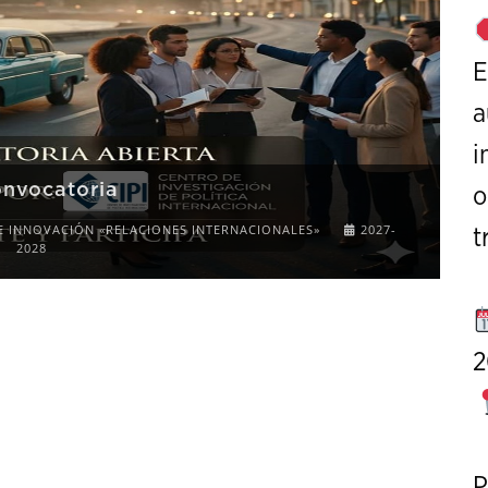
E
a
i
o
on Strategic Studies
t
OCTOBER 7 TO 9, 2026
2
P