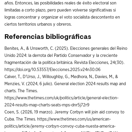
años. Entonces, las posibilidades reales de éxito electoral son
limitadas a corto plazo, pero pueden volverse significativas si
logras concentrar y organizar el voto socialista descontento en
ciertos territorios urbanos y obreros.
Referencias bibliográficas
Benites, A., & Unsworth, C. (2025). Elecciones generales del Reino
Unido 2024: la derrota del Partido Conservador y la creciente
fragmentación de la política británica. Revista Elecciones, 24(30).
https://doi.org/10.53557/Elecciones.2025.v24n30.06
Calver, T., D’Urso, J., Willoughby, G., Medhora, N., Davies, M., &
Menzies, V. (2024, 6 julio). General election 2024 results map and
charts. The Times.
https://www.thetimes.com/uk/politics/article/general-election-
2024-results-map-charts-seats-mps-dnr5j72r9
Coen, S. (2026, 19 marzo). Jeremy Corbyn will join aid convoy to
Cuba. The Times.
https://www.thetimes.com/us/american-
politics/article/jeremy-corbyn-convoy-cuba-nuesta-america-