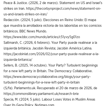
Peace & Justice. (2026, 2 de marzo). Statement on US and Israel’s
strikes on Iran.
https://thecorbynproject.com/news/statement-on-
us-and-israels-strikes-on-iran/
Redacción. (2024, 5 julio). Elecciones en Reino Unido: El mapa
que muestra la arrolladora victoria de los laboristas en los comicios
británicos. BBC News Mundo.
https://www.bbc.com/mundo/articles/c51yvy5g01zo
Saltmarsh, C. (2026, 6 febrero). Your Party puede realinear a la
izquierda británica. Jacobin Revista; Jacobin América Latina.
https://jacobinlat.com/2026/02/your-party-puede-realinear-a-la-
izquierda-britanica/
Sellers, B. (2025, 14 octubre). Your Party? Turbulent beginnings
for a new left party in Britain. The Democracy Collaborative.
https://www.democracycollaborative.org/blogs/your-party-
turbulent-beginnings-for-a-new-left-party-in-britain
(S/fa). Parlamento.uk. Recuperado el 20 de marzo de 2026, de
https://commonslibrary.parliament.uk/research-brie
Specia, M. (2024, 5 julio). Labour Loses Votes in Muslim Areas
Over Its Gaza Policy. Nytimes.com