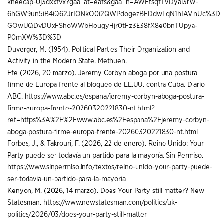
kneecap-0j3dxxfvx?gaa_at=eafs&gaa_n=AWEtsqfTVDyai3rW-
6hGW9un5iB4iQ62JrIONkO0i2QWPdogezBFDdwLqN1hIAVlnUc%3D&
GOwUQDvDUxFShoWWbHougyHjr0tFz3E38fX8e0bnTUpya-
P0mXW%3D%3D
Duverger, M. (1954). Political Parties Their Organization and
Activity in the Modern State. Methuen.
Efe (2026, 20 marzo). Jeremy Corbyn aboga por una postura
firme de Europa frente al bloqueo de EE.UU. contra Cuba. Diario
ABC.
https://www.abc.es/espana/jeremy-corbyn-aboga-postura-
firme-europa-frente-20260320221830-nt.html?
ref=https%3A%2F%2Fwww.abc.es%2Fespana%2Fjeremy-corbyn-
aboga-postura-firme-europa-frente-20260320221830-nt.html
Forbes, J., & Takrouri, F. (2026, 22 de enero). Reino Unido: Your
Party puede ser todavía un partido para la mayoría. Sin Permiso.
https://www.sinpermiso.info/textos/reino-unido-your-party-puede-
ser-todavia-un-partido-para-la-mayoria
Kenyon, M. (2026, 14 marzo). Does Your Party still matter? New
Statesman.
https://www.newstatesman.com/politics/uk-
politics/2026/03/does-your-party-still-matter