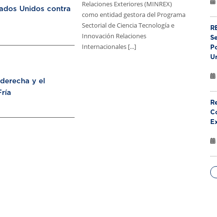
Relaciones Exteriores (MINREX)
tados Unidos contra
como entidad gestora del Programa
Sectorial de Ciencia Tecnología e
RE
Innovación Relaciones
S
Internacionales [...]
Po
U
aderecha y el
ría
Re
Co
E