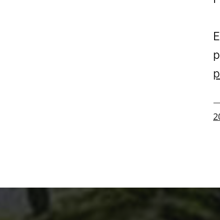
E
p
p
—
2