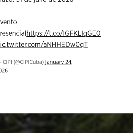
vento
resencial
https://t.co/IGFKLIqGE0
ic.twitter.com/aNHHEDw0qT
 CIPI (@CIPICuba)
January 24,
026