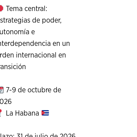
Tema central:
strategias de poder,
utonomía e
nterdependencia en un
XXIII Edición de la Serie de Conversacio
rden internacional en
Exterior de Estados U
ransición
REPOSITORIO
7-9 de octubre de
026
La Habana
lazo: 31 de julio de 2026