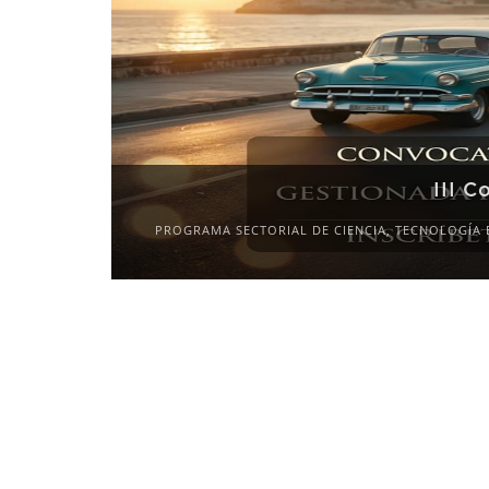
XI Confere
LES»
2027-
CALL FOR P