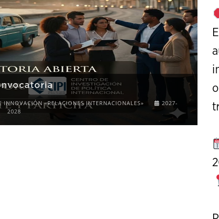
E
a
i
o
nce on Strategic Studies
t
APERS
OCTOBER 7 TO 9, 2026
2
P