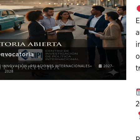
E
a
i
onvocatoria
o
E INNOVACIÓN «RELACIONES INTERNACIONALES»
2027-
t
2028
2
P