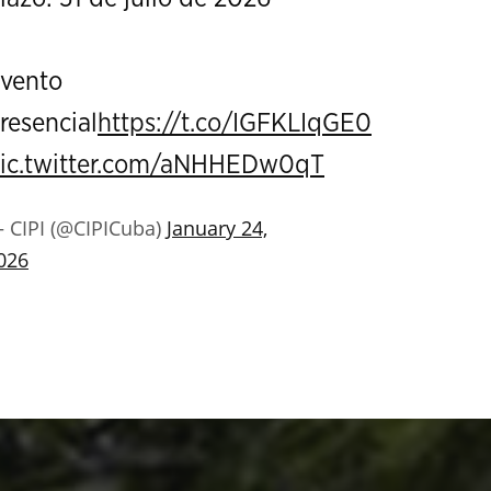
vento
resencial
https://t.co/IGFKLIqGE0
ic.twitter.com/aNHHEDw0qT
 CIPI (@CIPICuba)
January 24,
026