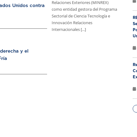
Relaciones Exteriores (MINREX)
tados Unidos contra
como entidad gestora del Programa
Sectorial de Ciencia Tecnología e
RE
Innovación Relaciones
S
Internacionales [...]
Po
U
aderecha y el
ría
Re
Co
E