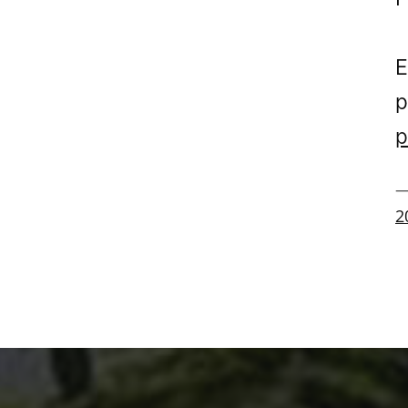
E
p
p
—
2