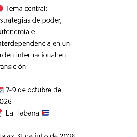
Tema central:
strategias de poder,
utonomía e
nterdependencia en un
rden internacional en
XI Conference on Strategic S
ransición
CALL FOR PAPERS
OCTOBER 7 TO 9, 
7-9 de octubre de
026
La Habana
lazo: 31 de julio de 2026