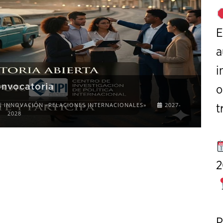
E
a
i
o
I Conference on Strategic Studies
t
CALL FOR PAPERS
OCTOBER 7 TO 9, 2026
2
P