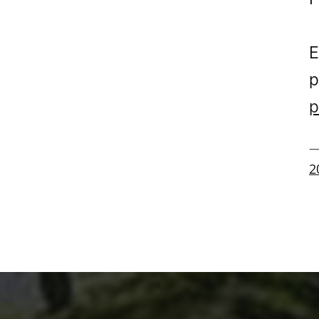
E
p
p
—
2