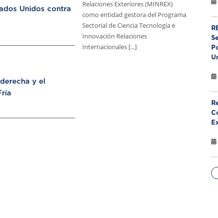
Relaciones Exteriores (MINREX)
tados Unidos contra
como entidad gestora del Programa
Sectorial de Ciencia Tecnología e
RE
Innovación Relaciones
S
Internacionales [...]
Po
U
aderecha y el
ría
Re
Co
E