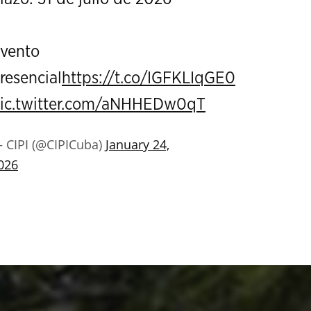
vento
resencial
https://t.co/IGFKLIqGE0
ic.twitter.com/aNHHEDw0qT
 CIPI (@CIPICuba)
January 24,
026