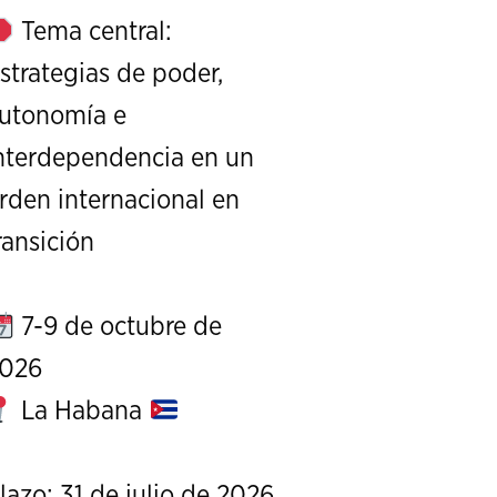
Tema central:
strategias de poder,
utonomía e
nterdependencia en un
XXIII Edición de la Serie de C
rden internacional en
Exterior de
ransición
REPO
7-9 de octubre de
026
La Habana
lazo: 31 de julio de 2026