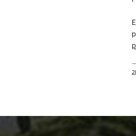
E
p
p
—
2