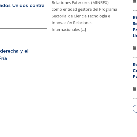
Relaciones Exteriores (MINREX)
tados Unidos contra
como entidad gestora del Programa
Sectorial de Ciencia Tecnología e
RE
Innovación Relaciones
S
Internacionales [...]
Po
U
aderecha y el
ría
Re
Co
E