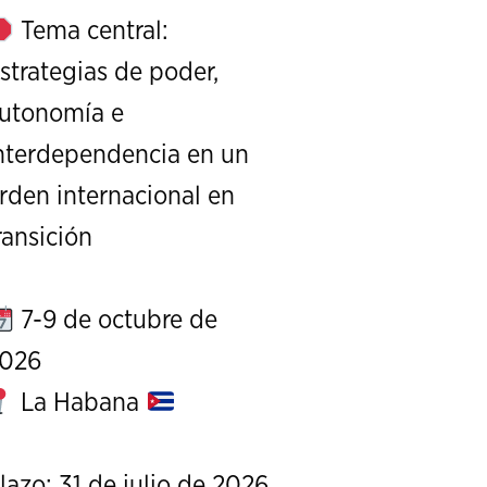
Tema central:
strategias de poder,
utonomía e
nterdependencia en un
XXIII Edición de la Serie de Conver
rden internacional en
Exterior de Esta
ransición
REPOSITORIO
7-9 de octubre de
026
La Habana
lazo: 31 de julio de 2026