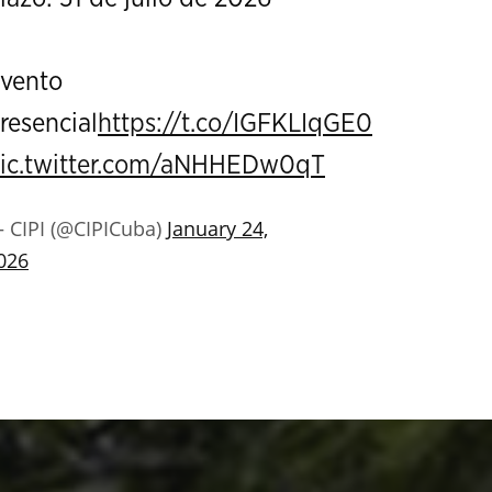
vento
resencial
https://t.co/IGFKLIqGE0
ic.twitter.com/aNHHEDw0qT
 CIPI (@CIPICuba)
January 24,
026