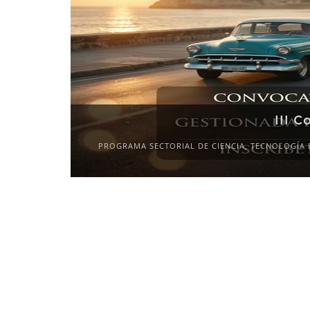
XI Co
NACIONALES»
2027-
CAL