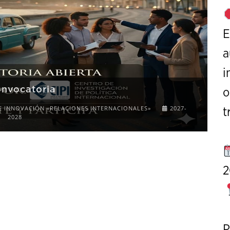
E
a
i
o
nference on Strategic Studies
t
L FOR PAPERS
OCTOBER 7 TO 9, 2026
2
P