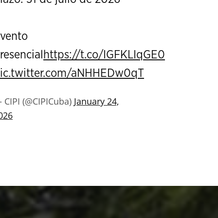
vento
resencial
https://t.co/IGFKLIqGE0
ic.twitter.com/aNHHEDw0qT
 CIPI (@CIPICuba)
January 24,
026