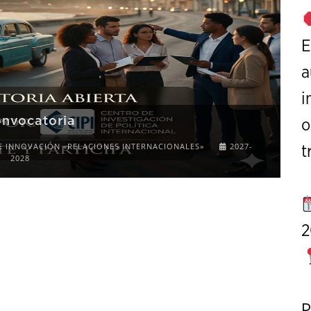
E
a
i
onvocatoria
o
E INNOVACIÓN «RELACIONES INTERNACIONALES»
2027-
t
2028
2
P