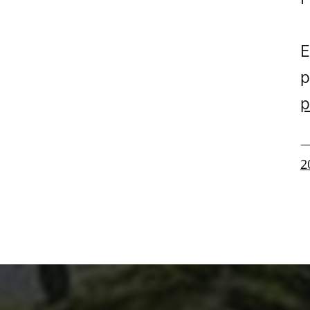
E
p
p
—
2