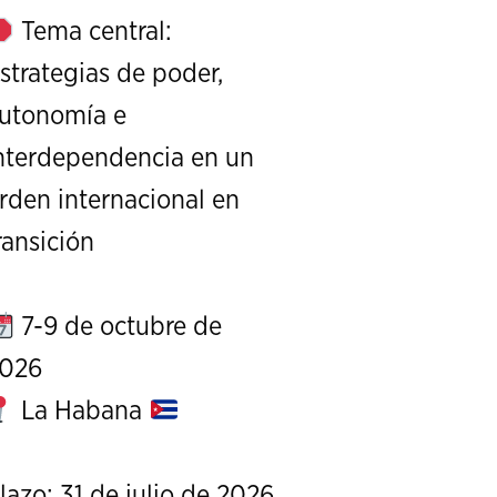
Tema central:
strategias de poder,
utonomía e
nterdependencia en un
rden internacional en
XI Conference on Strategic S
ransición
CALL FOR PAPERS
OCTOBER 7 TO 9, 
7-9 de octubre de
026
La Habana
lazo: 31 de julio de 2026