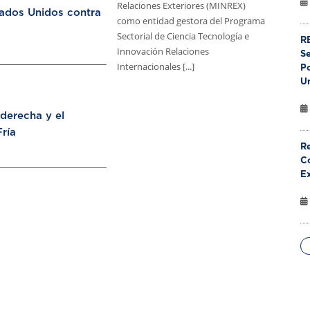
Relaciones Exteriores (MINREX)
tados Unidos contra
como entidad gestora del Programa
Sectorial de Ciencia Tecnología e
RE
Innovación Relaciones
S
Internacionales [...]
Po
U
aderecha y el
ría
Re
Co
E