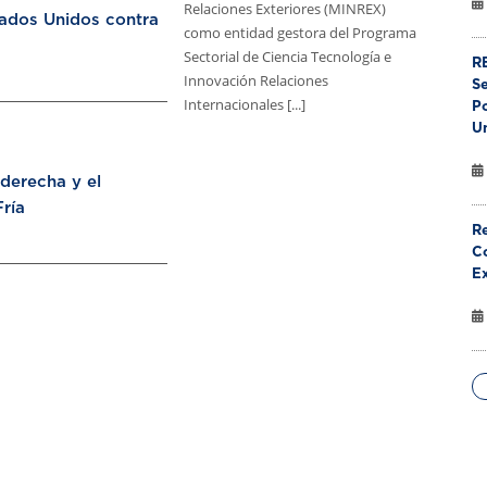
Relaciones Exteriores (MINREX)
tados Unidos contra
como entidad gestora del Programa
Sectorial de Ciencia Tecnología e
RE
Innovación Relaciones
S
Internacionales [...]
Po
U
aderecha y el
ría
Re
Co
E