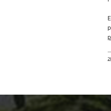
E
p
p
—
2