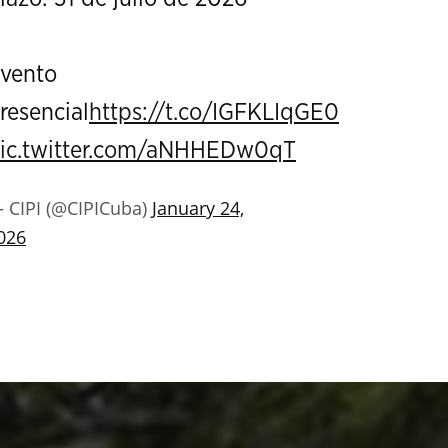
vento
resencial
https://t.co/IGFKLIqGE0
ic.twitter.com/aNHHEDw0qT
 CIPI (@CIPICuba)
January 24,
026