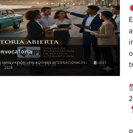
E
a
i
onvocatoria
o
E INNOVACIÓN «RELACIONES INTERNACIONALES»
2027-
t
2028
2
P