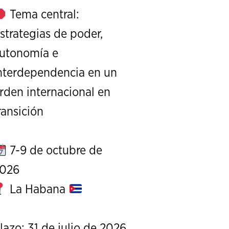
Tema central:
strategias de poder,
utonomía e
nterdependencia en un
rden internacional en
XI Conference on Strategic S
ransición
CALL FOR PAPERS
OCTOBER 7 TO 9, 
7-9 de octubre de
026
La Habana
lazo: 31 de julio de 2026