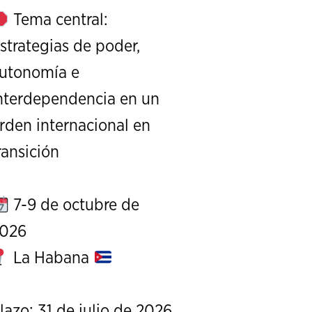
Tema central:
strategias de poder,
utonomía e
nterdependencia en un
rden internacional en
XI Conference on Strategic S
ransición
CALL FOR PAPERS
OCTOBER 7 TO 9, 
7-9 de octubre de
026
La Habana
lazo: 31 de julio de 2026