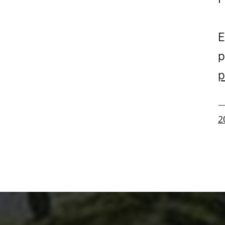
E
p
p
—
2