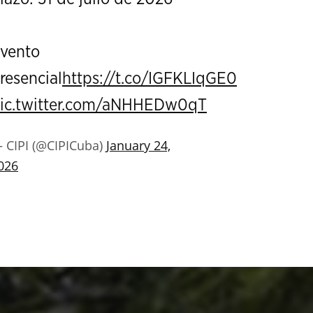
vento
resencial
https://t.co/IGFKLIqGE0
ic.twitter.com/aNHHEDw0qT
 CIPI (@CIPICuba)
January 24,
026