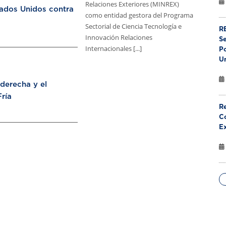
Relaciones Exteriores (MINREX)
tados Unidos contra
como entidad gestora del Programa
Sectorial de Ciencia Tecnología e
RE
Innovación Relaciones
S
Internacionales [...]
Po
U
aderecha y el
ría
Re
Co
E