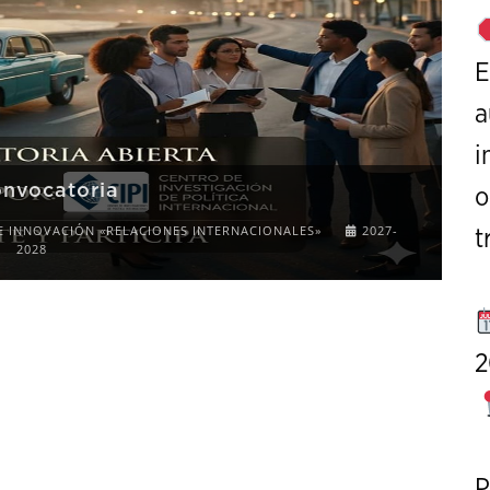
E
a
i
onvocatoria
o
E INNOVACIÓN «RELACIONES INTERNACIONALES»
2027-
t
2028
2
P