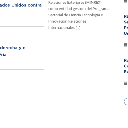
Relaciones Exteriores (MINREX)
tados Unidos contra
como entidad gestora del Programa
Sectorial de Ciencia Tecnología e
RE
Innovación Relaciones
S
Internacionales [...]
Po
U
aderecha y el
ría
Re
Co
E