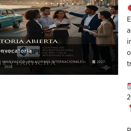
E
a
i
onvocatoria
o
E INNOVACIÓN «RELACIONES INTERNACIONALES»
2027-
t
2028
2
P