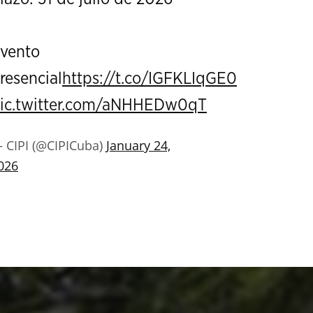
vento
resencial
https://t.co/IGFKLIqGE0
ic.twitter.com/aNHHEDw0qT
 CIPI (@CIPICuba)
January 24,
026