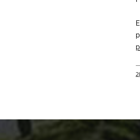
E
p
p
—
2