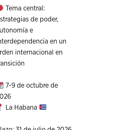
Tema central:
strategias de poder,
utonomía e
nterdependencia en un
rden internacional en
XI Conference on Strategic S
ransición
CALL FOR PAPERS
OCTOBER 7 TO 9, 
7-9 de octubre de
026
La Habana
lazo: 31 de julio de 2026