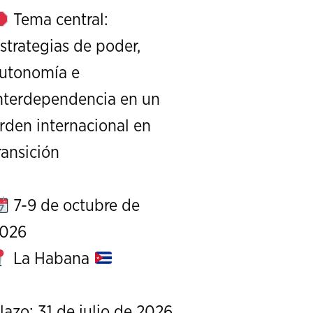
Tema central:
strategias de poder,
utonomía e
nterdependencia en un
XXIII Edición 
rden internacional en
udies
ransición
26
7-9 de octubre de
026
La Habana
lazo: 31 de julio de 2026