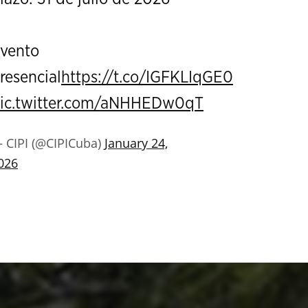
vento
resencial
https://t.co/IGFKLIqGE0
ic.twitter.com/aNHHEDw0qT
 CIPI (@CIPICuba)
January 24,
026