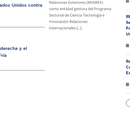
Relaciones Exteriores (MINREX)
tados Unidos contra
como entidad gestora del Programa
Sectorial de Ciencia Tecnología e
RE
Innovación Relaciones
S
Internacionales [...]
Po
U
aderecha y el
ría
Re
Co
E