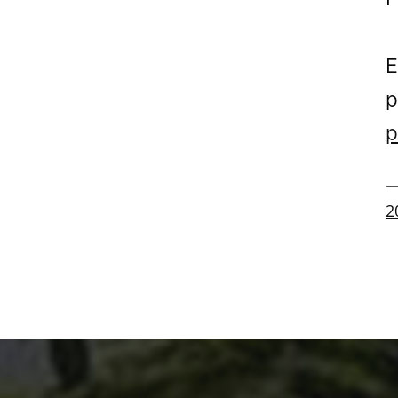
E
p
p
—
2