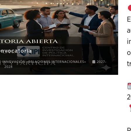
E
a
i
o
XI Conference on Strategic St
t
CALL FOR PAPERS
OCTOBER 7 TO 9, 20
2
P