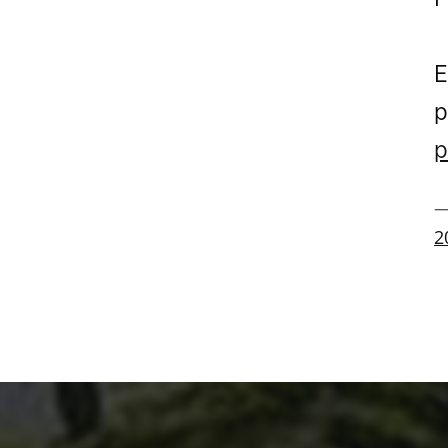
E
p
p
—
2