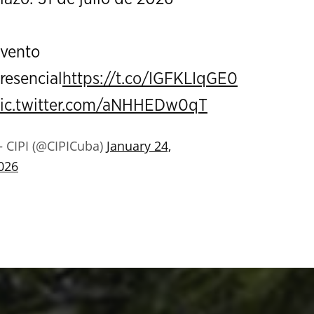
vento
resencial
https://t.co/IGFKLIqGE0
ic.twitter.com/aNHHEDw0qT
 CIPI (@CIPICuba)
January 24,
026