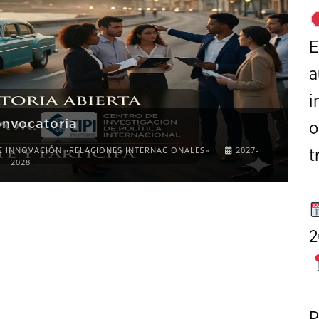
E
a
i
onvocatoria
o
E INNOVACIÓN «RELACIONES INTERNACIONALES»
2027-
t
2028
2
P