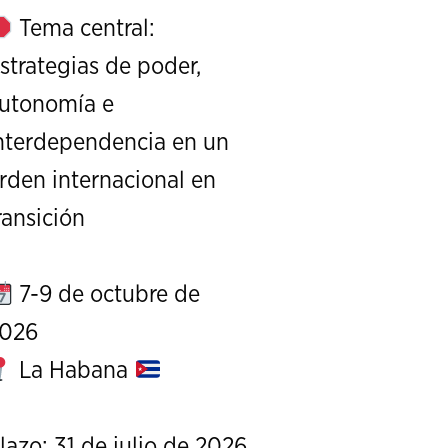
Tema central:
strategias de poder,
utonomía e
nterdependencia en un
rden internacional en
XI Conference on Strategic S
ransición
CALL FOR PAPERS
OCTOBER 7 TO 9, 
7-9 de octubre de
026
La Habana
lazo: 31 de julio de 2026