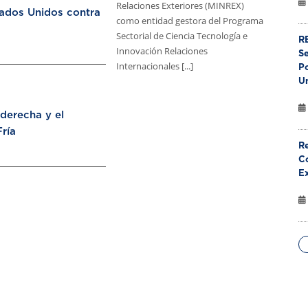
Relaciones Exteriores (MINREX)
tados Unidos contra
como entidad gestora del Programa
Sectorial de Ciencia Tecnología e
RE
Innovación Relaciones
S
Internacionales [...]
Po
U
aderecha y el
ría
Re
Co
E