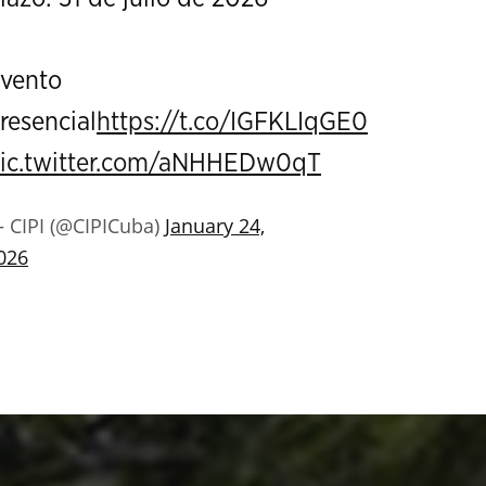
vento
resencial
https://t.co/IGFKLIqGE0
ic.twitter.com/aNHHEDw0qT
 CIPI (@CIPICuba)
January 24,
026