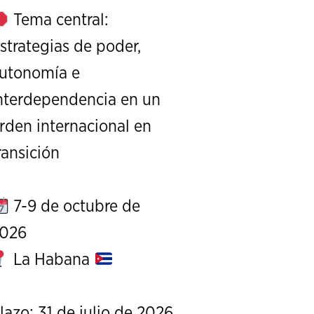
Tema central:
strategias de poder,
utonomía e
nterdependencia en un
rden internacional en
XI Conference on Strategic S
ransición
CALL FOR PAPERS
OCTOBER 7 TO 9, 
7-9 de octubre de
026
La Habana
lazo: 31 de julio de 2026