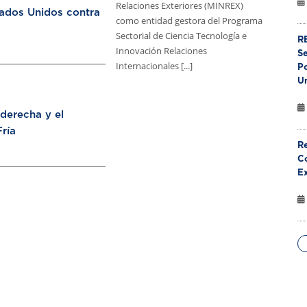
Relaciones Exteriores (MINREX)
tados Unidos contra
como entidad gestora del Programa
Sectorial de Ciencia Tecnología e
RE
Innovación Relaciones
S
Internacionales [...]
Po
U
aderecha y el
ría
Re
Co
E