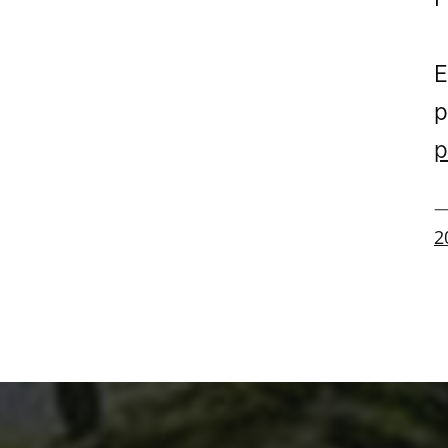
E
p
p
—
2