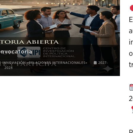
E
a
i
onvocatoria
o
E INNOVACIÓN «RELACIONES INTERNACIONALES»
2027-
t
2028
2
P