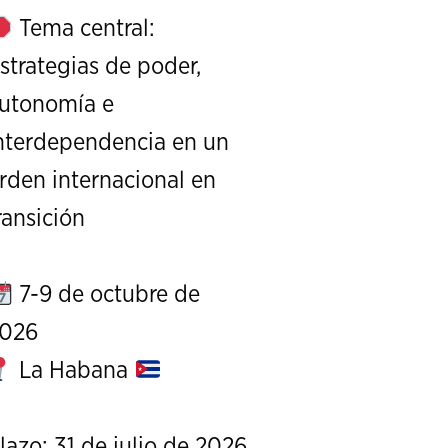
Tema central:
strategias de poder,
utonomía e
nterdependencia en un
rden internacional en
XI Conference on Strategic S
ransición
CALL FOR PAPERS
OCTOBER 7 TO 9, 
7-9 de octubre de
026
La Habana
lazo: 31 de julio de 2026