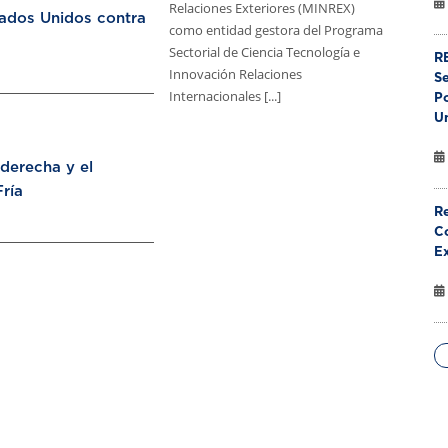
Relaciones Exteriores (MINREX)
tados Unidos contra
como entidad gestora del Programa
Sectorial de Ciencia Tecnología e
RE
Innovación Relaciones
S
Internacionales [...]
Po
U
aderecha y el
ría
Re
Co
E