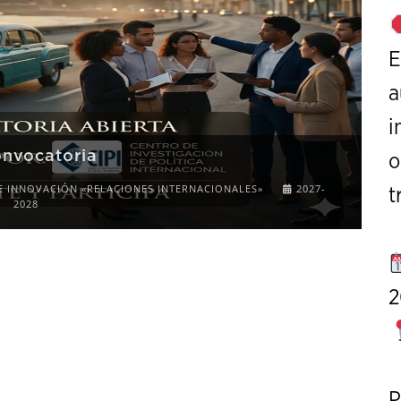
E
a
i
onvocatoria
o
E INNOVACIÓN «RELACIONES INTERNACIONALES»
2027-
t
2028
2
P