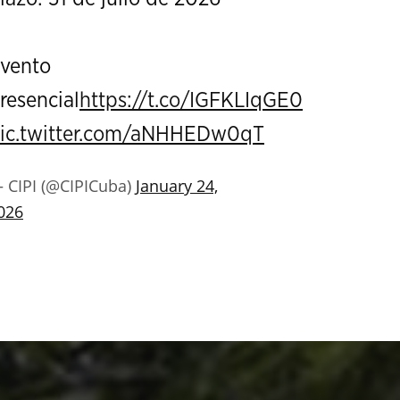
vento
resencial
https://t.co/IGFKLIqGE0
ic.twitter.com/aNHHEDw0qT
 CIPI (@CIPICuba)
January 24,
026