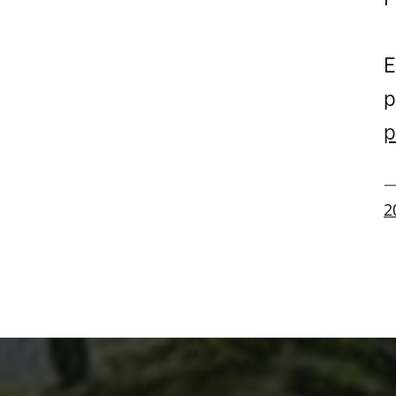
E
p
p
—
2