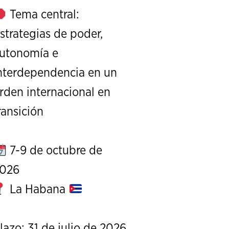
Tema central:
strategias de poder,
utonomía e
nterdependencia en un
rden internacional en
XI Conference on Strategic S
ransición
CALL FOR PAPERS
OCTOBER 7 TO 9, 
7-9 de octubre de
026
La Habana
lazo: 31 de julio de 2026