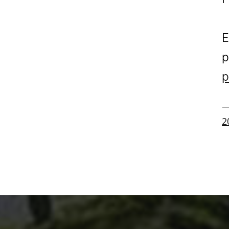
E
p
p
—
2