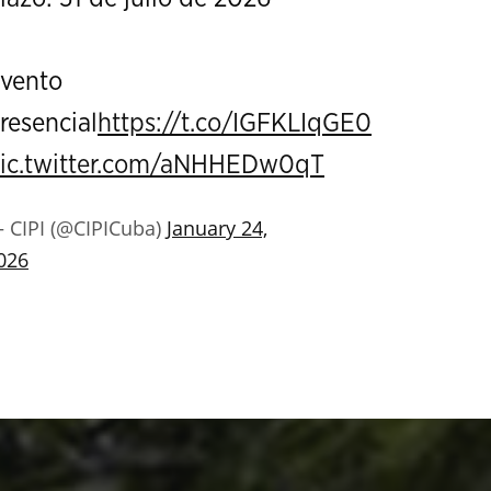
vento
resencial
https://t.co/IGFKLIqGE0
ic.twitter.com/aNHHEDw0qT
 CIPI (@CIPICuba)
January 24,
026