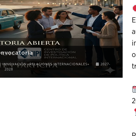
E
a
i
onvocatoria
o
E INNOVACIÓN «RELACIONES INTERNACIONALES»
2027-
t
2028
2
P