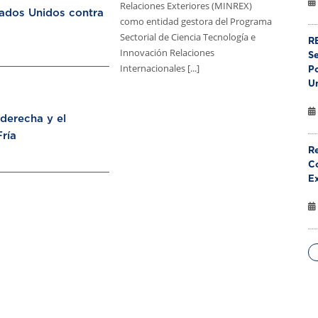
Relaciones Exteriores (MINREX)
tados Unidos contra
como entidad gestora del Programa
Sectorial de Ciencia Tecnología e
RE
Innovación Relaciones
S
Internacionales [...]
Po
U
aderecha y el
ría
Re
Co
E