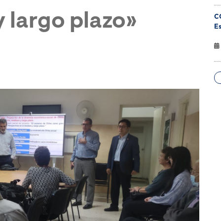
 largo plazo»
C
Es