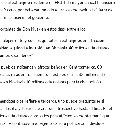
eció al extranjero residente en EEUU de mayor caudal financiero
dafricano, por haberse tomado el trabajo de venir a la “tierra de
or eficiencia en el gobierno.
ortantes de Elon Musk en estos días, entre ellos:
r alojamiento y coches gratuitos a extranjeros en situación
sidad, equidad e inclusión en Birmania. 40 millones de dólares
rantes sedentarios”
 pueblos indígenas y afrocaribeños en Centroamérica. 60
ir a las ratas en transgénero —esto es real—. 32 millones de
 en Moldavia. 10 millones de dólares para la circuncisión
mandatario se refiere a terceros, uno puede preguntarse si
losofía y llevar este análisis introspectivo hasta el final. En el
illones de dólares aprobados para el “cambio de régimen” que
ciclan y contribuyen a pagar la carrera política de individuos