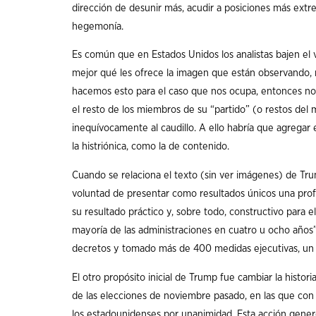
dirección de desunir más, acudir a posiciones más extr
hegemonía.
Es común que en Estados Unidos los analistas bajen el v
mejor qué les ofrece la imagen que están observando, 
hacemos esto para el caso que nos ocupa, entonces no
el resto de los miembros de su “partido” (o restos del
inequívocamente al caudillo. A ello habría que agregar
la histriónica, como la de contenido.
Cuando se relaciona el texto (sin ver imágenes) de Trump
voluntad de presentar como resultados únicos una prof
su resultado práctico y, sobre todo, constructivo para 
mayoría de las administraciones en cuatro u ocho años”
decretos y tomado más de 400 medidas ejecutivas, un r
El otro propósito inicial de Trump fue cambiar la histor
de las elecciones de noviembre pasado, en las que co
los estadounidenses por unanimidad. Esta acción gene