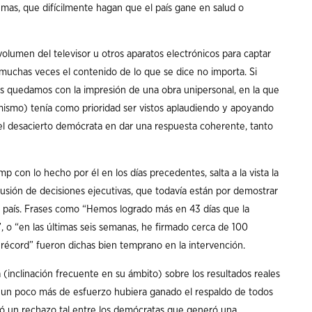
emas, que difícilmente hagan que el país gane en salud o
olumen del televisor u otros aparatos electrónicos para captar
muchas veces el contenido de lo que se dice no importa. Si
s quedamos con la impresión de una obra unipersonal, en la que
 mismo) tenía como prioridad ser vistos aplaudiendo y apoyando
 el desacierto demócrata en dar una respuesta coherente, tanto
 con lo hecho por él en los días precedentes, salta a la vista la
usión de decisiones ejecutivas, que todavía están por demostrar
el país. Frases como “Hemos logrado más en 43 días que la
, o “en las últimas seis semanas, he firmado cerca de 100
écord” fueron dichas bien temprano en la intervención.
ia (inclinación frecuente en su ámbito) sobre los resultados reales
n un poco más de esfuerzo hubiera ganado el respaldo de todos
ró un rechazo tal entre los demócratas que generó una