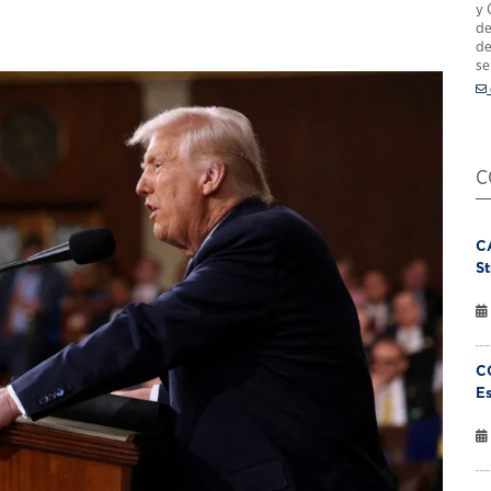
y 
de
de
se
C
C
St
C
Es