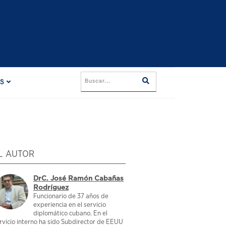
ES
L AUTOR
DrC. José Ramón Cabañas
Rodríguez
Funcionario de 37 años de
experiencia en el servicio
diplomático cubano. En el
rvicio interno ha sido Subdirector de EEUU