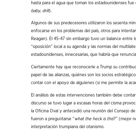
hasta para el agua que toman los estadounidenses fue d
baby, drill
).
Algunos de sus predecesores utilizaron los sesenta mi
enfocarse en los problemas del país, otros para intentar 
Reagan). El 45-47 sin embargo tuvo un balance entre lo
“oposición” local a su agenda y las normas del multilate
estadounidenses, innecesarias, que habría que renuncia
Ciertamente hay que reconocerle a Trump su contribuci
papel de las alianzas, quiénes son los socios estratégi
contar con el apoyo de alguienes (si me permite la aca
El análisis de estas intervenciones también debe conta
discurso se tuvo lugar a escasas horas del cisma prov
la Oficina Oval y antecedió una reunión del Consejo de 
fueron a preguntarse “
what the heck is this
?” (mejor no
interpretación trumpiana del otanismo.