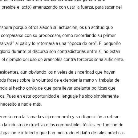
preside el acto) amenazando con usar la fuerza, para sacar del
spera porque otros alaben su actuación, es un actitud que
l compararse con su predecesor, como recordando su primer
alvará” al país y lo retornará a una “época de oro”. El pequeño
glorió durante el discurso son contradictorias entre sí, no están
el ejemplo del uso de aranceles contra terceros sería suficiente.
residentes, aún obviando los niveles de sinceridad que hayan
ada frases sobre la voluntad de extender la mano y trabajar de
encia al hecho obvio de que para llevar adelante políticas que
sos. Pues en esta oportunidad el lenguaje ha sido simplemente
o necesito a nadie más.
miso con la llamada vieja economía y su disposición a retirar
 la industria extractiva o los combustibles fósiles, en función de
stigación e intelecto que han mostrado el daño de tales prácticas