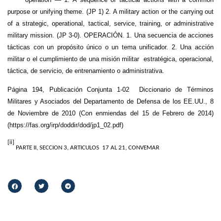
operation — 1. A sequence of tactical actions with a common
purpose or unifying theme. (JP 1) 2. A military action or the carrying out
of a strategic, operational, tactical, service, training, or administrative
military mission.
(JP 3-0). OPERACIÓN. 1. Una secuencia de acciones
tácticas con un propósito único o un tema unificador. 2. Una acción
militar o el cumplimiento de una misión militar estratégica, operacional,
táctica, de servicio, de entrenamiento o administrativa.
Página 194, Publicación Conjunta 1-02 Diccionario de Términos
Militares y Asociados del Departamento de Defensa de los EE.UU., 8
de Noviembre de 2010 (Con enmiendas del 15 de Febrero de 2014)
(https://fas.org/irp/doddir/dod/jp1_02.pdf)
[ii]
PARTE II, SECCION 3, ARTICULOS 17 AL 21, CONVEMAR