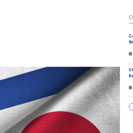
C
C
St
C
Es