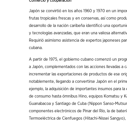
Comercio y cooperación
Japón se convirtió en los años 1960 y 1970 en un impo
frutas tropicales frescas y en conservas, así como prod
desarrollo de la nación caribeña identificó una oportu
y tecnologías avanzadas, que eran una valiosa alternativ
Requirió asimismo asistencia de expertos japoneses pa
cubana.
A partir de 1975, el gobierno cubano comenzó un prog
a Japón, complementados con las acciones llevadas a ca
incrementar las exportaciones de productos de ese orig
notablemente, llegando a convertirse Japón en el prim
ejemplo, la adquisición de importantes insumos para l
de consumo hasta ómnibus Hino, equipos Komatsu y Kato
Guanabacoa y Santiago de Cuba (Nippon Sanso-Mutsumi), 
componentes electrónicos de Pinar del Río, la de baterí
Termoeléctrica de Cienfuegos (Hitachi-Nissei Sangyo), 