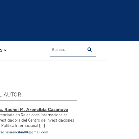
ES
L AUTOR
ic. Rachel M. Arencibia Casanova
cenciada en Relaciones Internacionales.
vestigadora del Centro de Investigaciones
 Política Internacional [...]
rachelarencibia09@gmail.com