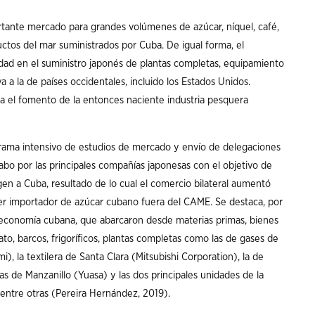
rtante mercado para grandes volúmenes de azúcar, níquel, café,
uctos del mar suministrados por Cuba. De igual forma, el
nidad en el suministro japonés de plantas completas, equipamiento
a a la de países occidentales, incluido los Estados Unidos.
ra el fomento de la entonces naciente industria pesquera
rama intensivo de estudios de mercado y envío de delegaciones
bo por las principales compañías japonesas con el objetivo de
en a Cuba, resultado de lo cual el comercio bilateral aumentó
er importador de azúcar cubano fuera del CAME. Se destaca, por
a economía cubana, que abarcaron desde materias primas, bienes
, barcos, frigoríficos, plantas completas como las de gases de
la textilera de Santa Clara (Mitsubishi Corporation), la de
as de Manzanillo (Yuasa) y las dos principales unidades de la
entre otras (Pereira Hernández, 2019).