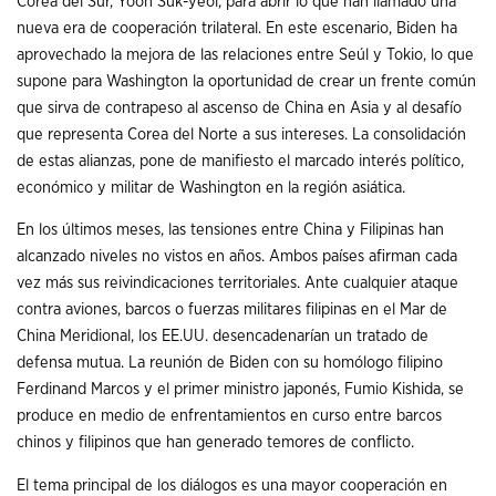
Corea del Sur, Yoon Suk-yeol, para abrir lo que han llamado una
nueva era de cooperación trilateral. En este escenario, Biden ha
aprovechado la mejora de las relaciones entre Seúl y Tokio, lo que
supone para Washington la oportunidad de crear un frente común
que sirva de contrapeso al ascenso de China en Asia y al desafío
que representa Corea del Norte a sus intereses. La consolidación
de estas alianzas, pone de manifiesto el marcado interés político,
económico y militar de Washington en la región asiática.
En los últimos meses, las tensiones entre China y Filipinas han
alcanzado niveles no vistos en años. Ambos países afirman cada
vez más sus reivindicaciones territoriales. Ante cualquier ataque
contra aviones, barcos o fuerzas militares filipinas en el Mar de
China Meridional, los EE.UU. desencadenarían un tratado de
defensa mutua. La reunión de Biden con su homólogo filipino
Ferdinand Marcos y el primer ministro japonés, Fumio Kishida, se
produce en medio de enfrentamientos en curso entre barcos
chinos y filipinos que han generado temores de conflicto.
El tema principal de los diálogos es una mayor cooperación en