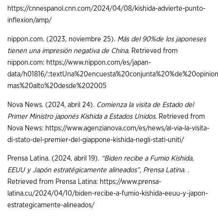
https://cnnespanol.cnn.com/2024/04/08/kishida-advierte-punto-
inflexion/amp/
nippon.com. (2023, noviembre 25).
Más del 90%de los japoneses
tienen una impresión negativa de China.
Retrieved from
nippon.com: https://www.nippon.com/es/japan-
data/h01816/::textUna%20encuesta%20conjunta%20%de%20opinion
mas%20alto%20desde%202005
Nova News. (2024, abril 24).
Comienza la visita de Estado del
Primer Ministro japonés Kishida a Estados Unidos.
Retrieved from
Nova News: https://www.agenzianova.com/es/news/al-via-la-visita-
di-stato-del-premier-del-giappone-kishida-negli-stati-uniti/
Prensa Latina. (2024, abril 19).
“Biden recibe a Fumio Kishida,
EEUU y Japón estratégicamente alineados”, Prensa Latina. .
Retrieved from Prensa Latina: https://www.prensa-
latina.cu/2024/04/10/biden-recibe-a-fumio-kishida-eeuu-y-japon-
estrategicamente-alineados/