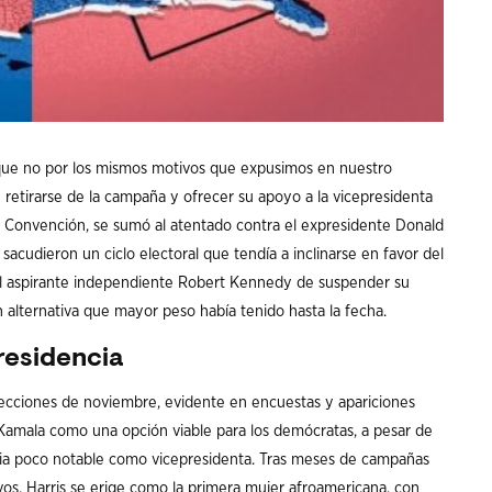
unque no por los mismos motivos que expusimos en nuestro
e retirarse de la campaña y ofrecer su apoyo a la vicepresidenta
 la Convención, se sumó al atentado contra el expresidente Donald
udieron un ciclo electoral que tendía a inclinarse en favor del
 del aspirante independiente Robert Kennedy de suspender su
 alternativa que mayor peso había tenido hasta la fecha.
residencia
 elecciones de noviembre, evidente en encuestas y apariciones
e Kamala como una opción viable para los demócratas, a pesar de
ria poco notable como vicepresidenta. Tras meses de campañas
os, Harris se erige como la primera mujer afroamericana, con