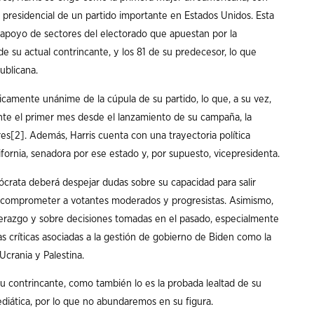
a presidencial de un partido importante en Estados Unidos. Esta
l apoyo de sectores del electorado que apuestan por la
e su actual contrincante, y los 81 de su predecesor, lo que
ublicana.
ticamente unánime de la cúpula de su partido, lo que, a su vez,
te el primer mes desde el lanzamiento de su campaña, la
res
[2]
. Además, Harris cuenta con una trayectoria política
ifornia, senadora por ese estado y, por supuesto, vicepresidenta.
mócrata deberá despejar dudas sobre su capacidad para salir
a comprometer a votantes moderados y progresistas. Asimismo,
derazgo y sobre decisiones tomadas en el pasado, especialmente
as críticas asociadas a la gestión de gobierno de Biden como la
 Ucrania y Palestina.
 contrincante, como también lo es la probada lealtad de su
ediática, por lo que no abundaremos en su figura.