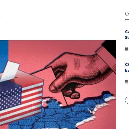
C
I
C
St
C
Es