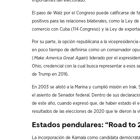
importantes del electorado.
El paso de Walz por el Congreso puede calificarse de f
positivos para las relaciones bilaterales, como la Ley de
comercio con Cuba (114 Congreso) y la Ley de exportac
Por su parte, la opción republicana a la vicepresidenci
en poco tiempo de definirse como un conservador opu
(
Make America Great Again
) liderado por el expreside
Ohio, credencial con la cual busca representar a esos 
de Trump en 2016.
En 2003 se alistó a la Marina y cumplió misión en Irak. S
el asiento de Senador federal. Dentro de sus declaracio
de este año, cuando expresó que, de haber estado él en
resultados de las elecciones de 2020 que le dieron la v
Estados pendulares: “Road to 
La incorporación de Kamala como candidata demócrata en