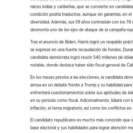
raíces indias y caribeñas, que se convierte en candidat
condición podría traducirse, aunque sin garantías, en e
diversidad. Además, sus 59 años contrastan con los 78 d
desmonta uno de los ejes de ataque de la campaña rep
Tras el anuncio de Biden, Harris logró un respaldo prác
se expresó en una fuerte recaudación de fondos. Duran
candidata demócrata logró reunir 540 millones de dóla
notable, donde destaca haber sido fiscal general de Cal
En los meses previos a las elecciones, la candidata de
airosa en un debate frente a Trump y su habilidad par
enfrentará cuestionamientos sobre sus aptitudes de li
en su periodo como fiscal. Adicionalmente, lidiará con l
inflación, el tema migratorio, así como los conflictos en
El candidato republicano es mucho más conocido que su
base electoral y sus habilidades para lograr atención m