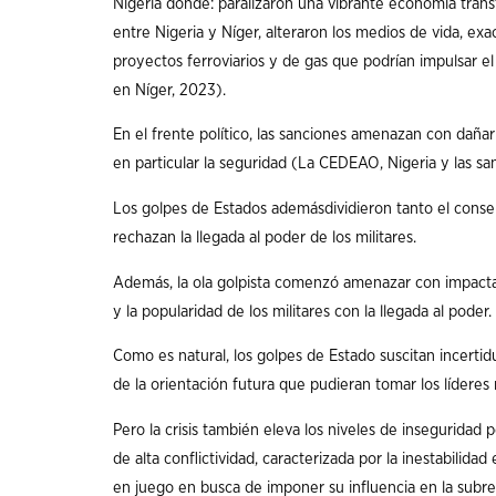
Nigeria donde: paralizaron una vibrante economía transf
entre Nigeria y Níger, alteraron los medios de vida, ex
proyectos ferroviarios y de gas que podrían impulsar e
en Níger, 2023).
En el frente político, las sanciones amenazan con dañar
en particular la seguridad (La CEDEAO, Nigeria y las sa
Los golpes de Estados ademásdividieron tanto el cons
rechazan la llegada al poder de los militares.
Además, la ola golpista comenzó amenazar con impactar
y la popularidad de los militares con la llegada al poder.
Como es natural, los golpes de Estado suscitan incertid
de la orientación futura que pudieran tomar los líderes m
Pero la crisis también eleva los niveles de inseguridad
de alta conflictividad, caracterizada por la inestabilida
en juego en busca de imponer su influencia en la subre