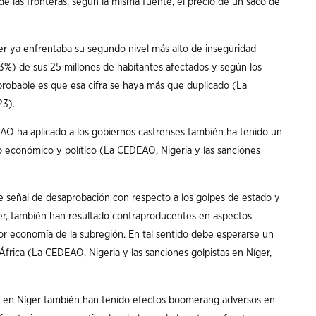
de las fronteras, según la misma fuente, el precio de un saco de
r ya enfrentaba su segundo nivel más alto de inseguridad
,3%) de sus 25 millones de habitantes afectados y según los
probable es que esa cifra se haya más que duplicado (La
23).
DEAO ha aplicado a los gobiernos castrenses también ha tenido un
lo económico y político (La CEDEAO, Nigeria y las sanciones
e señal de desaprobación con respecto a los golpes de estado y
er, también han resultado contraproducentes en aspectos
r economía de la subregión. En tal sentido debe esperarse un
frica (La CEDEAO, Nigeria y las sanciones golpistas en Níger,
des en Níger también han tenido efectos boomerang adversos en