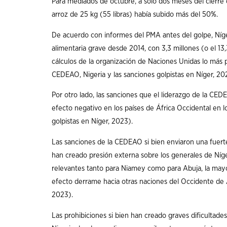
Para mediados de octubre, a sólo dos meses del cierre 
arroz de 25 kg (55 libras) había subido más del 50%.
De acuerdo con informes del PMA antes del golpe, Níge
alimentaria grave desde 2014, con 3,3 millones (o el 13
cálculos de la organización de Naciones Unidas lo más 
CEDEAO, Nigeria y las sanciones golpistas en Níger, 20
Por otro lado, las sanciones que el liderazgo de la CE
efecto negativo en los países de África Occidental en 
golpistas en Níger, 2023).
Las sanciones de la CEDEAO si bien enviaron una fuert
han creado presión externa sobre los generales de Níg
relevantes tanto para Niamey como para Abuja, la mayo
efecto derrame hacia otras naciones del Occidente de Á
2023).
Las prohibiciones si bien han creado graves dificulta