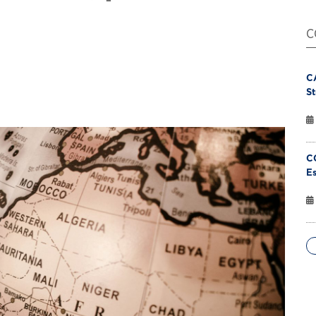
C
C
St
C
Es