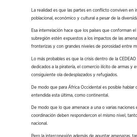
La realidad es que las partes en conflicto conviven en i
poblacional, económico y cultural a pesar de la diversid
Esa interrelación hace que los países que conforman el Á
subregión estén expuestos a los impactos de las amenaz
fronterizas y con grandes niveles de porosidad entre m
Lo más probables es que la crisis dentro de la CEDEAO s
dedicados a la piratería, el comercio ilícito de armas y
consiguiente ola dedesplazados y refugiados.
De modo que para África Occidental es posible hablar de
entendida esta última, como continental.
De modo que lo que amenace a una o varias naciones 
coordinación deben respondercon el mismo nivel, tanto
nacional.
Pero la interconexión además de apuntar amenazas, tam