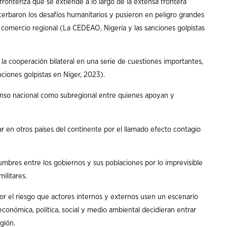
ronteriza que se extiende a lo largo de la extensa frontera
acerbaron los desafíos humanitarios y pusieron en peligro grandes
l comercio regional (La CEDEAO, Nigeria y las sanciones golpistas
 la cooperación bilateral en una serie de cuestiones importantes,
nciones golpistas en Níger, 2023).
enso nacional como subregional entre quienes apoyan y
 en otros países del continente por el llamado efecto contagio
umbres entre los gobiernos y sus poblaciones por lo imprevisible
ilitares.
 por el riesgo que actores internos y externos usen un escenario
d económica, política, social y medio ambiental decidieran entrar
gión.