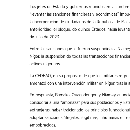
Los jefes de Estado y gobiernos reunidos en la cumbre 
“levantar las sanciones financieras y económicas” impu
la incorporación de ciudadanos de la República de Mali
anterioridad, el bloque, de quince Estados, había levant
de julio de 2023.
Entre las sanciones que le fueron suspendidas a Niamey
Níger, la suspensión de todas las transacciones financi
activos nigerinos.
La CEDEAO, en su propósito de que los militares regres
amenazó con una intervención militar en Níger, tras la 
En respuesta, Bamako, Ouagadougou y Niamey anunciaro
considerarla una “amenaza” para sus poblaciones y Est
extranjeras, haber traicionado los principios fundacional
adoptar sanciones “ilegales, ilegítimas, inhumanas e irr
empobrecidas.