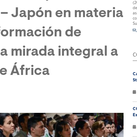
(2
de
 – Japón en materia
as
co
Su
formación de
 mirada integral a
C
de África
C
St
C
Es