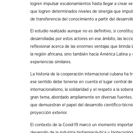
logren impulsar escalonamientos hasta llegar a crear ve
que logren determinados niveles de sinergia que impul
de transferencia del conocimiento a partir del desarro
El estudio realizado aunque no es definitivo, sí consti
desarrolladas por estos actores en ese ámbito, las lecc
reflexionar acerca de las enormes ventajas que brinda l
la región africana, sino también hacia América Latina y
experiencias similares.
La historia de la cooperación internacional cubana ha tr
ese sentido debe tenerse en cuenta el lugar central de la
internacionalismo, la solidaridad y el respeto a la sober
gran tema, abordado ampliamente en diversas fuentes. 
que demuestran el papel del desarrollo científico-técni
proyección exterior.
El contexto de la Covid-19 marcó un momento importan
desarrollo de la industria biofarmacéutica y biotecnoló