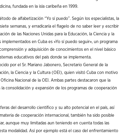
cina, fundada en la isla caribeña en 1999.
todo de alfabetización “Yo sí puedo”. Según los especialistas, la
iete semanas, y erradicaría el flagelo de no saber leer y escribir
ción de las Naciones Unidas para la Educación, la Ciencia y la
as implementados en Cuba es «Yo sí puedo seguir», un programa
, comprensión y adquisición de conocimientos en el nivel básico
sistemas educativos del país donde se implementa.
ido por el Sr. Mariano Jabonero, Secretario General de la
ión, la Ciencia y la Cultura (OEI), quien visitó Cuba con motivo
a Oficina Nacional de la OEI. Ambas partes destacaron que la
a la consolidación y expansión de los programas de cooperación
ras del desarrollo científico y su alto potencial en el país, así
materia de cooperación internacional, también ha sido posible
lar, aunque muy limitadas aun teniendo en cuenta todas las
esta modalidad. Así por ejemplo está el caso del enfrentamiento