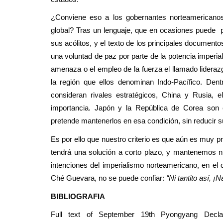
¿Conviene eso a los gobernantes norteamerican
global? Tras un lenguaje, que en ocasiones puede pa
sus acólitos, y el texto de los principales documen
una voluntad de paz por parte de la potencia imperial
amenaza o el empleo de la fuerza el llamado lideraz
la región que ellos denominan Indo-Pacífico. De
consideran rivales estratégicos, China y Rusia, e
importancia. Japón y la República de Corea son c
pretende mantenerlos en esa condición, sin reducir 
Es por ello que nuestro criterio es que aún es muy p
tendrá una solución a corto plazo, y mantenemos 
intenciones del imperialismo norteamericano, en el 
Ché Guevara, no se puede confiar:
“Ni tantito así, ¡N
BIBLIOGRAFIA
Full text of September 19th Pyongyang Decla