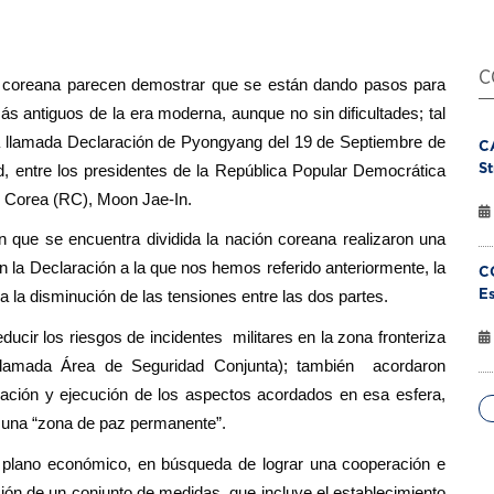
C
a coreana parecen demostrar que se están dando pasos para
ás antiguos de la era moderna, aunque no sin dificultades; tal
 la llamada Declaración de Pyongyang del 19 de Septiembre de
C
St
d, entre los presidentes de la República Popular Democrática
 Corea (RC), Moon Jae-In.
n que se encuentra dividida la nación coreana realizaron una
n la Declaración a la que nos hemos referido anteriormente, la
C
Es
la disminución de las tensiones entre las dos partes.
cir los riesgos de incidentes militares en la zona fronteriza
llamada Área de Seguridad Conjunta); también acordaron
rvación y ejecución de los aspectos acordados en esa esfera,
a una “zona de paz permanente”.
 plano económico, en búsqueda de lograr una cooperación e
ción de un conjunto de medidas, que incluye el establecimiento