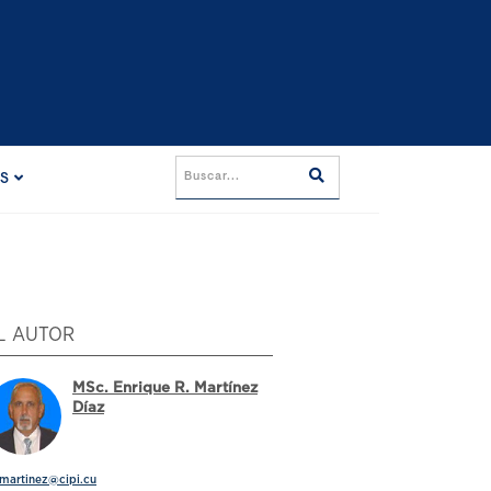
ES
L AUTOR
MSc. Enrique R. Martínez
Díaz
martinez@cipi.cu