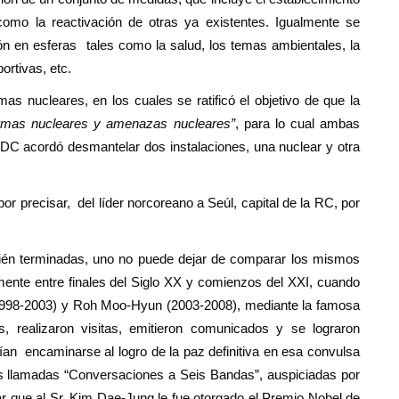
como la reactivación de otras ya existentes. Igualmente se
n en esferas tales como la salud, los temas ambientales, la
ortivas, etc.
as nucleares, en los cuales se ratificó el objetivo de que la
armas nucleares y amenazas nucleares”
, para lo cual ambas
DC acordó desmantelar dos instalaciones, una nuclear y otra
or precisar, del líder norcoreano a Seúl, capital de la RC, por
cién terminadas, uno no puede dejar de comparar los mismos
mente entre finales del Siglo XX y comienzos del XXI, cuando
1998-2003) y Roh Moo-Hyun (2003-2008), mediante la famosa
s, realizaron visitas, emitieron comunicados y se lograron
an encaminarse al logro de la paz definitiva en esa convulsa
s llamadas “Conversaciones a Seis Bandas”, auspiciadas por
ar que al Sr. Kim Dae-Jung le fue otorgado el Premio Nobel de