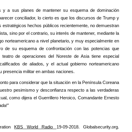
os y a sus planes de mantener su esquema de dominación
recer conciliador, lo cierto es que los discursos de Trump y
tos estratégicos hechos públicos recientemente, no demuestran
ista, sino por el contrario, su interés de mantener, mediante la
go norteamericano a nivel planetario, y muy especialmente en
ntro de su esquema de confrontación con las potencias que
l teatro de operaciones del Noreste de Asia tiene especial
alificados de aliados, y el actual gobierno norteamericano
su presencia militar en ambas naciones.
ronto para considerar que la situación en la Península Coreana
nuestro pesimismo y desconfianza respecto a las verdaderas
cual, como dijera el Guerrillero Heroico, Comandante Ernesto
ada!”
ration
KBS World Radio
19-09-2018. Globalsecurity.org.