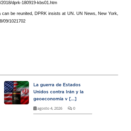
rk/2018/dprk-180919-kbs01.htm
la can be reunited, DPRK insists at UN. UN News, New York,
18/09/1021702
La guerra de Estados
Unidos contra Irán y la
geoeconomía v [...]
agosto 4, 2026
0