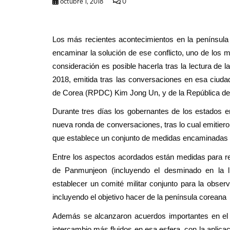
octubre 1, 2018
0
Los más recientes acontecimientos en la penínsul
encaminar la solución de ese conflicto, uno de los m
consideración es posible hacerla tras la lectura de
2018, emitida tras las conversaciones en esa ciuda
de Corea (RPDC) Kim Jong Un, y de la República de
Durante tres días los gobernantes de los estados e
nueva ronda de conversaciones, tras lo cual emitiero
que establece un conjunto de medidas encaminadas a 
Entre los aspectos acordados están medidas para redu
de Panmunjeon (incluyendo el desminado en la 
establecer un comité militar conjunto para la obse
incluyendo el objetivo hacer de la península corean
Además se alcanzaron acuerdos importantes en el
intercambio más fluidos en esa esfera, con la aplica