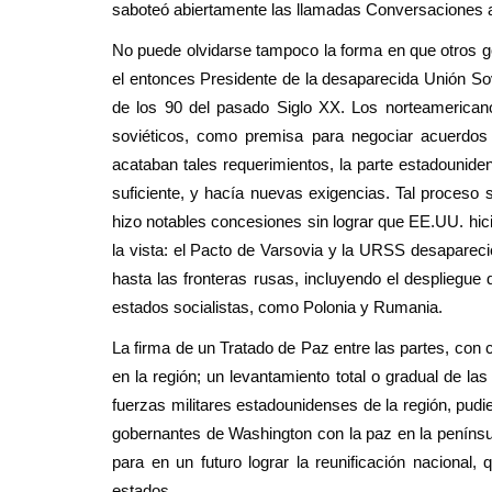
saboteó abiertamente las llamadas Conversaciones a
No puede olvidarse tampoco la forma en que otros 
el entonces Presidente de la desaparecida Unión Sovi
de los 90 del pasado Siglo XX. Los norteamerica
soviéticos, como premisa para negociar acuerdos
acataban tales requerimientos, la parte estadounide
suficiente, y hacía nuevas exigencias. Tal proceso se
hizo notables concesiones sin lograr que EE.UU. hic
la vista: el Pacto de Varsovia y la URSS desaparec
hasta las fronteras rusas, incluyendo el despliegu
estados socialistas, como Polonia y Rumania.
La firma de un Tratado de Paz entre las partes, con 
en la región; un levantamiento total o gradual de las
fuerzas militares estadounidenses de la región, pud
gobernantes de Washington con la paz en la penínsul
para en un futuro lograr la reunificación nacional
estados.